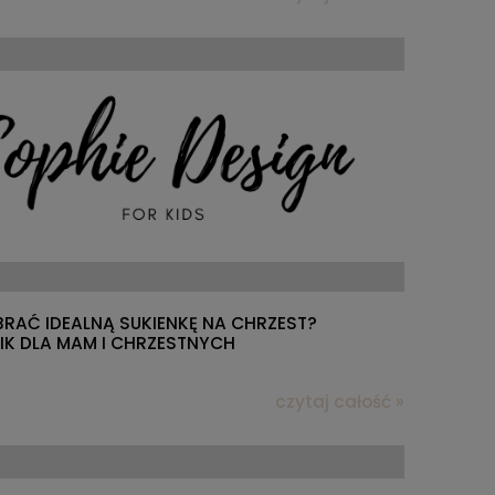
my!
RAĆ IDEALNĄ SUKIENKĘ NA CHRZEST?
K DLA MAM I CHRZESTNYCH
czytaj całość »