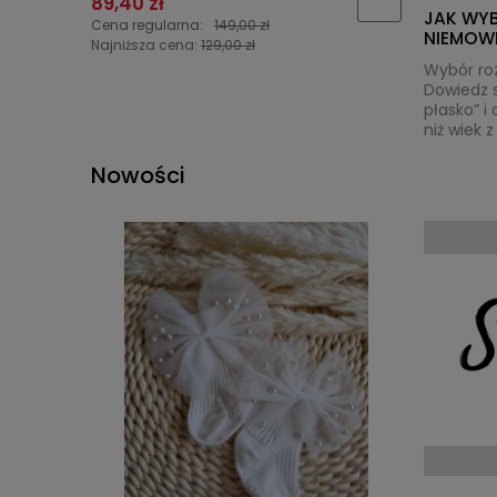
89,40 zł
125,40 z
JAK WYB
Cena regularna:
149,00 zł
Cena regu
NIEMOW
Najniższa cena:
129,00 zł
Najniższa 
Wybór ro
Dowiedz s
płasko” i
niż wiek 
na wagę (
Twój mal
Nowości
wyjątkowy