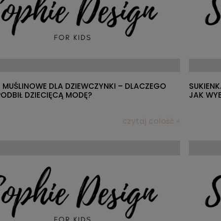
I MUŚLINOWE DLA DZIEWCZYNKI – DLACZEGO
SUKIENK
PODBIŁ DZIECIĘCĄ MODĘ?
JAK WYB
czytaj całość »