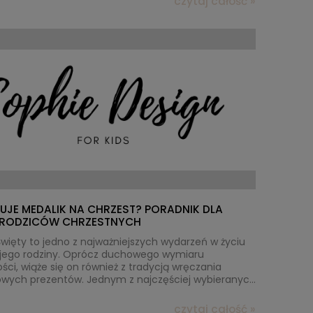
czytaj całość »
UJE MEDALIK NA CHRZEST? PORADNIK DLA
I RODZICÓW CHRZESTNYCH
więty to jedno z najważniejszych wydarzeń w życiu
i jego rodziny. Oprócz duchowego wymiaru
ści, wiąże się on również z tradycją wręczania
wych prezentów. Jednym z najczęściej wybieranych
ów jest
medalik na chrzest
. Ale kto powinien go
dzice chrzestni? Dziadkowie? A może ktoś inny?
czytaj całość »