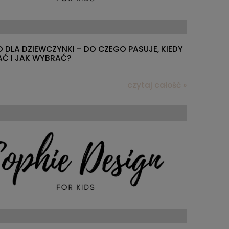
 DLA DZIEWCZYNKI – DO CZEGO PASUJE, KIEDY
AĆ I JAK WYBRAĆ?
czytaj całość »
liowy
Dziewczęcy kapelusz na lato -
Dziewczę
wrzosowy róż