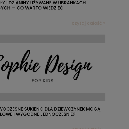
ŁY I DZIANINY UŻYWANE W UBRANKACH
CYCH — CO WARTO WIEDZIEĆ
czytaj całość »
WOCZESNE SUKIENKI DLA DZIEWCZYNEK MOGĄ
YLOWE I WYGODNE JEDNOCZEŚNIE?