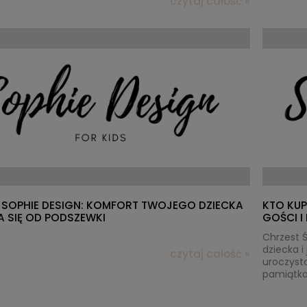
czytaj całość »
SOPHIE DESIGN: KOMFORT TWOJEGO DZIECKA
KTO KUP
 SIĘ OD PODSZEWKI
GOŚCI 
Chrzest Ś
dziecka 
czytaj całość »
uroczysto
pamiątko
podarunk
kupić? Ro