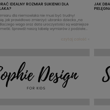
ł
48,30 zł
RAĆ IDEALNY ROZMIAR SUKIENKI DLA
JAK DBA
larna:
209,00 zł
Cena regularna:
69,00 zł
LAKA?
PIELĘGN
cena:
209,00 zł
Najniższa cena:
69,00 zł
zmiaru dla niemowlaka nie musi być trudny!
ię, jak prawidłowo zmierzyć ubranko dziecka „na
 dlaczego waga oraz data uroczystości są ważniejsze
z metki. Sprawdź naszą tabelę wymiarów z podziałem
kg) i dowiedz się, ile gramów miesięcznie przybiera
uszek, aby idealnie dopasować sukienkę na ten
czytaj całość »
 dzień.