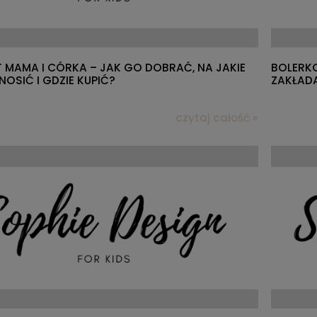
 MAMA I CÓRKA – JAK GO DOBRAĆ, NA JAKIE
BOLERKO
NOSIĆ I GDZIE KUPIĆ?
ZAKŁAD
czytaj całość »
ukienka dla dziewczynki
Dziewczęcy kapelusz na lato li
 sorbet" 98/104