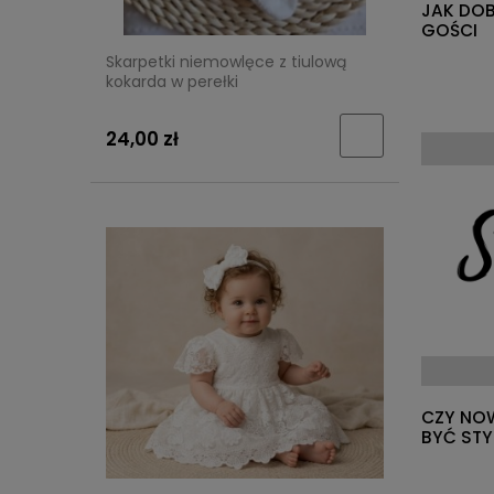
JAK DOB
GOŚCI
Skarpetki niemowlęce z tiulową
kokarda w perełki
24,00 zł
CZY NOW
BYĆ STY