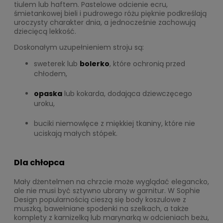
tiulem lub haftem. Pastelowe odcienie ecru,
śmietankowej bieli i pudrowego różu pięknie podkreślają
uroczysty charakter dnia, a jednocześnie zachowują
dziecięcą lekkość.
Doskonałym uzupełnieniem stroju są:
sweterek lub
bolerko
, które ochronią przed
chłodem,
opaska
lub kokarda, dodająca dziewczęcego
uroku,
buciki niemowlęce z miękkiej tkaniny, które nie
uciskają małych stópek.
Dla chłopca
Mały dżentelmen na chrzcie może wyglądać elegancko,
ale nie musi być sztywno ubrany w garnitur. W Sophie
Design popularnością cieszą się body koszulowe z
muszką, bawełniane spodenki na szelkach, a także
komplety z kamizelką lub marynarką w odcieniach beżu,