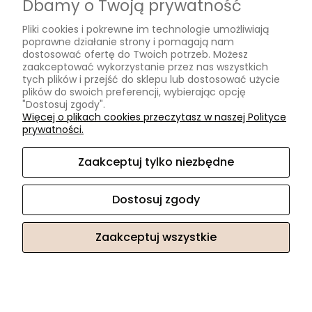
Dbamy o Twoją prywatność
Formy płatności
Pliki cookies i pokrewne im technologie umożliwiają
Czas i koszty dostawy
poprawne działanie strony i pomagają nam
Czas realizacji zamówienia
dostosować ofertę do Twoich potrzeb. Możesz
zaakceptować wykorzystanie przez nas wszystkich
tych plików i przejść do sklepu lub dostosować użycie
Informacje
plików do swoich preferencji, wybierając opcję
"Dostosuj zgody".
Blog
Więcej o plikach cookies przeczytasz w naszej Polityce
prywatności.
O nas
Zaakceptuj tylko niezbędne
Kontakt i dane firmy
Kontakt
Dostosuj zgody
O nas
Zaakceptuj wszystkie
Sklep internetowy Shoper.pl
Pokaż pełną wersję strony