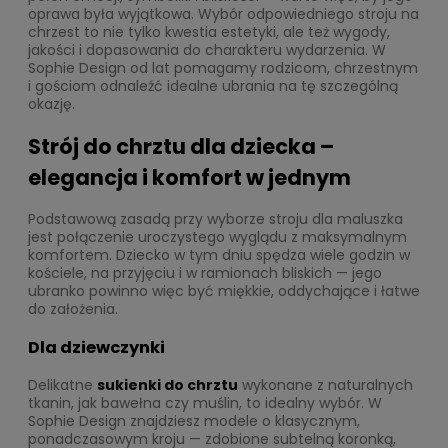
oprawa była wyjątkowa. Wybór odpowiedniego stroju na
chrzest to nie tylko kwestia estetyki, ale też wygody,
jakości i dopasowania do charakteru wydarzenia. W
Sophie Design od lat pomagamy rodzicom, chrzestnym
i gościom odnaleźć idealne ubrania na tę szczególną
okazję.
Strój do chrztu dla dziecka –
elegancja i komfort w jednym
Podstawową zasadą przy wyborze stroju dla maluszka
jest połączenie uroczystego wyglądu z maksymalnym
komfortem. Dziecko w tym dniu spędza wiele godzin w
kościele, na przyjęciu i w ramionach bliskich — jego
ubranko powinno więc być miękkie, oddychające i łatwe
do założenia.
Dla dziewczynki
Delikatne
sukienki do chrztu
wykonane z naturalnych
tkanin, jak bawełna czy muślin, to idealny wybór. W
Sophie Design znajdziesz modele o klasycznym,
ponadczasowym kroju — zdobione subtelną koronką,