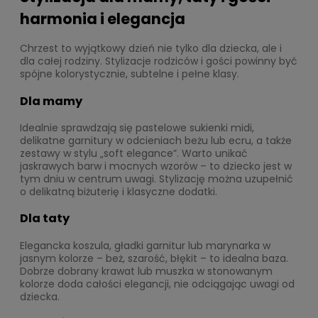
harmonia i elegancja
Chrzest to wyjątkowy dzień nie tylko dla dziecka, ale i
dla całej rodziny. Stylizacje rodziców i gości powinny być
spójne kolorystycznie, subtelne i pełne klasy.
Dla mamy
Idealnie sprawdzają się pastelowe sukienki midi,
delikatne garnitury w odcieniach beżu lub ecru, a także
zestawy w stylu „soft elegance”. Warto unikać
jaskrawych barw i mocnych wzorów – to dziecko jest w
tym dniu w centrum uwagi. Stylizację można uzupełnić
o delikatną biżuterię i klasyczne dodatki.
Dla taty
Elegancka koszula, gładki garnitur lub marynarka w
jasnym kolorze – beż, szarość, błękit – to idealna baza.
Dobrze dobrany krawat lub muszka w stonowanym
kolorze doda całości elegancji, nie odciągając uwagi od
dziecka.