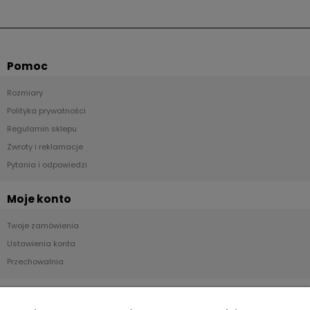
Pomoc
Rozmiary
Polityka prywatności
Regulamin sklepu
Zwroty i reklamacje
Pytania i odpowiedzi
Moje konto
Twoje zamówienia
Ustawienia konta
Przechowalnia
Płatności i dostawa