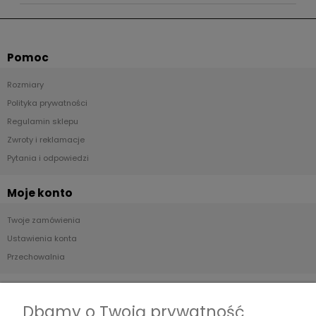
Pomoc
Rozmiary
Polityka prywatności
Regulamin sklepu
Zwroty i reklamacje
Pytania i odpowiedzi
Moje konto
Twoje zamówienia
Ustawienia konta
Przechowalnia
Płatności i dostawa
Dbamy o Twoją prywatność