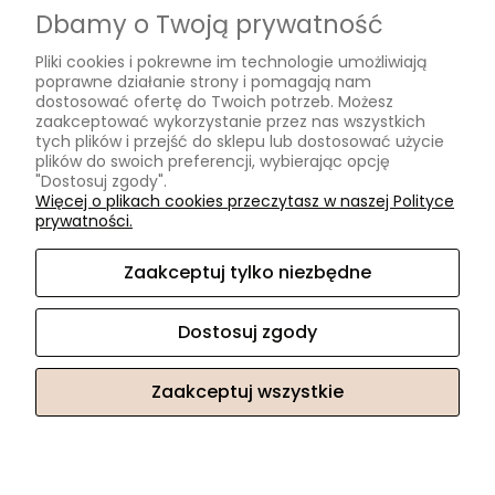
Dbamy o Twoją prywatność
Formy płatności
Pliki cookies i pokrewne im technologie umożliwiają
Czas i koszty dostawy
poprawne działanie strony i pomagają nam
Czas realizacji zamówienia
dostosować ofertę do Twoich potrzeb. Możesz
zaakceptować wykorzystanie przez nas wszystkich
tych plików i przejść do sklepu lub dostosować użycie
Informacje
plików do swoich preferencji, wybierając opcję
"Dostosuj zgody".
Blog
Więcej o plikach cookies przeczytasz w naszej Polityce
prywatności.
O nas
Zaakceptuj tylko niezbędne
Kontakt i dane firmy
Kontakt
Dostosuj zgody
O nas
Zaakceptuj wszystkie
Sklep internetowy Shoper.pl