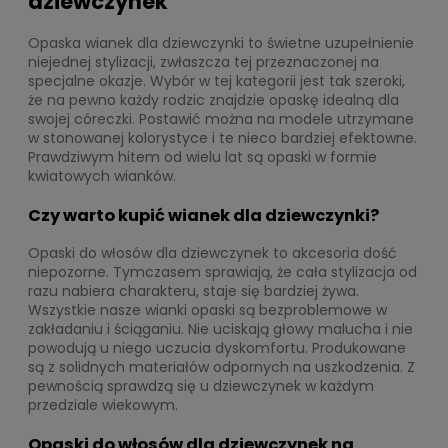
dziewczynek
Opaska wianek dla dziewczynki to świetne uzupełnienie
niejednej stylizacji, zwłaszcza tej przeznaczonej na
specjalne okazje. Wybór w tej kategorii jest tak szeroki,
że na pewno każdy rodzic znajdzie opaskę idealną dla
swojej córeczki. Postawić można na modele utrzymane
w stonowanej kolorystyce i te nieco bardziej efektowne.
Prawdziwym hitem od wielu lat są opaski w formie
kwiatowych wianków.
Czy warto kupić wianek dla dziewczynki?
Opaski do włosów dla dziewczynek to akcesoria dość
niepozorne. Tymczasem sprawiają, że cała stylizacja od
razu nabiera charakteru, staje się bardziej żywa.
Wszystkie nasze wianki opaski są bezproblemowe w
zakładaniu i ściąganiu. Nie uciskają głowy malucha i nie
powodują u niego uczucia dyskomfortu. Produkowane
są z solidnych materiałów odpornych na uszkodzenia. Z
pewnością sprawdzą się u dziewczynek w każdym
przedziale wiekowym.
Opaski do włosów dla dziewczynek na