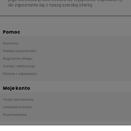
do zapoznania się z naszą szeroką ofertą.
Pomoc
Rozmiary
Polityka prywatności
Regulamin sklepu
Zwroty i reklamacje
Pytania i odpowiedzi
Moje konto
Twoje zamówienia
Ustawienia konta
Przechowalnia
Płatności i dostawa