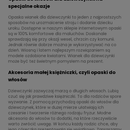
specjalne okazje
Opaska wianek dla dziewczynki to jeden z najprostszych
sposobów na urozmaicenie stroju i dodanie dziecku
uroku. Dostępne w naszym sklepie internetowym opaski
są w 100% komfortowe dla maluchów. Doskonale
sprawdzają się przy okazji wesel, chrzcin czy komunii.
Jednak równie dobrze można je wykorzystywać na co
dzień. Wiosną i latem najlepszym rozwiązaniem są
modele ozdobione kwiatami. Wianek dla dziewczynki
może być też świetnym pomysłem na prezent.
Akcesoria małej księżniczki, czyli opaski do
włosów
Dziewczynki zazwyczaj marzą o długich włosach. Lubią
czuć się jak prawdziwe księżniczki. To dla rodziców spore
wyzwanie. Z pomocą przychodzą opaski do włosów dla
dziewczynek, które w dużej mierze ułatwiają ich
czesanie i tworzenie różnego rodzaju fryzur. Modne
akcesoria do włosów to dodatki, na które rzeczywiście
warto zwrócić uwagę. W końcu każdy rodzic chce, aby
jego córeczka prezentowała się wyjątkowo. Zapraszamy