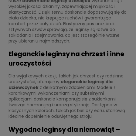
Nasze
bawełniane leginsy dziecięce
wykonane są z
wysokiej jakości dzianiny, zapewniającej miękkość i
elastyczność. Dzięki temu doskonale dopasowują się do
ciała dziecka, nie krępując ruchów i gwarantując
komfort przez cały dzień. Elastyczny pas oraz brak
sztywnych szwów sprawiają, że leginsy są łatwe do
zakładania i zdejmowania, co jest szczególnie ważne
przy ubieraniu najmłodszych.
Eleganckie leginsy na chrzest i inne
uroczystości
Dla wyjątkowych okazji, takich jak chrzest czy rodzinne
uroczystości, oferujemy
eleganckie leginsy dla
dziewczynek
z delikatnymi zdobieniami. Modele z
koronkowymi wykończeniami czy subtelnymi
aplikacjami doskonale komponują się z sukienkami,
tworząc harmonijną i uroczą stylizację. Dostępne w
klasycznych kolorach, takich jak biel czy ecru, stanowią
idealne dopełnienie odświętnego stroju.
Wygodne leginsy dla niemowląt –