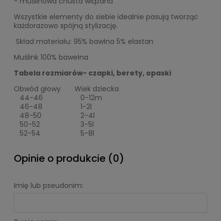
- muślinowa chusta wiązana
Wszystkie elementy do siebie idealnie pasują tworząc
każdorazowo spójną stylizację.
Skład materiału: 95% bawłna 5% elastan
Muślink 100% bawełna
Tabela rozmiarów- czapki, berety, opaski
Obwód głowy
Wiek dziecka
44-46
0-12m
46-48
1-2l
48-50
2-4l
50-52
3-5l
52-54
5-8l
Opinie o produkcie (0)
Imię lub pseudonim: