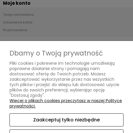
Moje konto
Twoje zamówienia
Ustawienia konta
Przechowalnia
Płatności i dostawa
Dbamy o Twoją prywatność
Formy płatności
Pliki cookies i pokrewne im technologie umożliwiają
Czas i koszty dostawy
poprawne działanie strony i pomagają nam
Czas realizacji zamówienia
dostosować ofertę do Twoich potrzeb. Możesz
zaakceptować wykorzystanie przez nas wszystkich
tych plików i przejść do sklepu lub dostosować użycie
Informacje
plików do swoich preferencji, wybierając opcję
"Dostosuj zgody".
Blog
Więcej o plikach cookies przeczytasz w naszej Polityce
prywatności.
O nas
Zaakceptuj tylko niezbędne
Kontakt i dane firmy
Kontakt