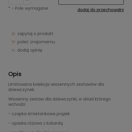
-
*
- Pole wymagane
dodaj do przechowalni
zapytaj o produkt
poleć znajomemu
dodaj opinię
Opis
Limitowana kolekcja wiosennych zestawów dla
dziewczynek.
Wiosenny zestaw dla dziewczynki, w skład którego
wchodzi:
- czapka śmietankowa prążek
- opaska różowa z kokardą