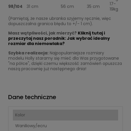
17-
98/104
31 cm
56 cm
35 cm
19kg
(Pamiętaj, że nasze ubranka szyjemy ręcznie, więc
dopuszczalna granica błędu to +/- 1 cm).
Masz wątpliwości, jak mierzyć?
Kliknij tutaj i
przeczytaj nasz poradnik: Jak wybrać idealny
rozmiar dla niemowlaka?
Szybka realizacja:
Najpopularniejsze rozmiary
modelu Holly staramy się mieć dla Was przygotowane
"na półce", dzięki czemu większość zamówień opuszcza
naszą pracownię już następnego dnia!
Dane techniczne
Kolor
Waniliowy/ecru