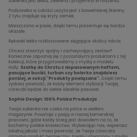
Sukienka jest lekka, zwiewna i przyjemna w noszeniu.
Podszewka w całości uszyta jest z bawełnianej tkaniny.
Z tyłu znajduje się kryty zamek.
Marszczona w pasie, dzięki temu prezentuje się bardzo
okazale.
Rękawki lekko rozkloszowane sięgające okolicy łokcia.
Chcesz stworzyć spójny i zachwycający zestaw?
Koniecznie zapoznaj się z pozostałymi produktami z tej
kolekcji, które przygotowaliśmy z myślą o modelu
Holly.
Szatkę do Chrztu z dopasowanym haftem,
pasujące buciki, turban czy bolerko znajdziesz
poniżej, w sekcji "Produkty powiązane".
Dzięki temu
zyskasz pewność, że każdy element stylizacji Twojej
córeczki będzie do siebie idealnie pasował.
Sophie Design: 100% Polska Produkcja
Twoja sukienka nie czeka na półce w wielkim
magazynie. Powstaje z pasją w naszej kameralnej
pracowni, gdzie każdy ścieg jest dowodem na to, że
kochamy polskie krawiectwo. Wybierając nas, wspierasz
lokalną jakość i masz pewność, że Twoja córeczka
otrzyma produkt bezpieczny, trwały i stworzony z myślą