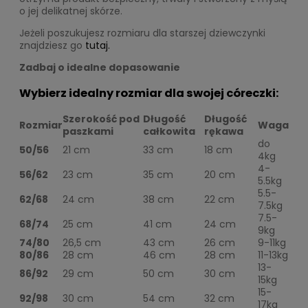
o jej delikatnej skórze.
Jeżeli poszukujesz rozmiaru dla starszej dziewczynki
znajdziesz go
tutaj.
Zadbaj o idealne dopasowanie
Wybierz idealny rozmiar dla swojej córeczki:
Szerokość pod
Długość
Długość
Rozmiar
Waga
paszkami
całkowita
rękawa
do
50/56
21 cm
33 cm
18 cm
4kg
4-
56/62
23 cm
35 cm
20 cm
5.5kg
5.5-
62/68
24 cm
38 cm
22 cm
7.5kg
7.5-
68/74
25 cm
41 cm
24 cm
9kg
74/80
26,5 cm
43 cm
26 cm
9-11kg
80/86
28 cm
46 cm
28 cm
11-13kg
13-
86/92
29 cm
50 cm
30 cm
15kg
15-
92/98
30 cm
54 cm
32 cm
17kg