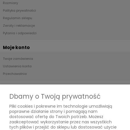
Rozmiary
Polityka prywatności
Regulamin sklepu
Zwroty i reklamacje
Pytania i odpowiedzi
Moje konto
Twoje zamówienia
Ustawienia konta
Przechowalnia
Płatności i dostawa
Dbamy o Twoją prywatność
Formy płatności
Pliki cookies i pokrewne im technologie umożliwiają
Czas i koszty dostawy
poprawne działanie strony i pomagają nam
Czas realizacji zamówienia
dostosować ofertę do Twoich potrzeb. Możesz
zaakceptować wykorzystanie przez nas wszystkich
tych plików i przejść do sklepu lub dostosować użycie
Informacje