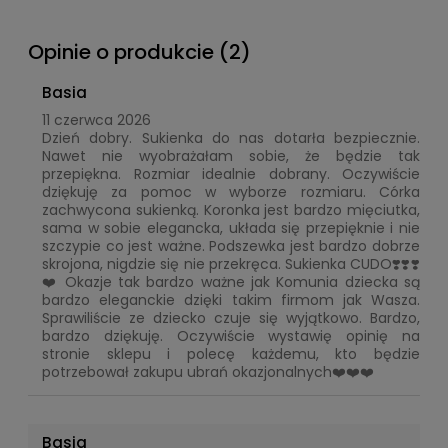
Opinie o produkcie (2)
Basia
11 czerwca 2026
Dzień dobry. Sukienka do nas dotarła bezpiecznie.
Nawet nie wyobrażałam sobie, że będzie tak
przepiękna. Rozmiar idealnie dobrany. Oczywiście
dziękuję za pomoc w wyborze rozmiaru. Córka
zachwycona sukienką. Koronka jest bardzo mięciutka,
sama w sobie elegancka, układa się przepięknie i nie
szczypie co jest ważne. Podszewka jest bardzo dobrze
skrojona, nigdzie się nie przekręca. Sukienka CUDO❣️❣️❣️
❤️ Okazje tak bardzo ważne jak Komunia dziecka są
bardzo eleganckie dzięki takim firmom jak Wasza.
Sprawiliście ze dziecko czuje się wyjątkowo. Bardzo,
bardzo dziękuję. Oczywiście wystawię opinię na
stronie sklepu i polecę każdemu, kto będzie
potrzebował zakupu ubrań okazjonalnych❤️❤️❤️
Basia