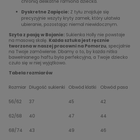
chronią delikatne ramiona dziecka.
Dyskretne Zapięcie:
Z tyłu znajduje się
precyzyjnie wszyty kryty zamek, który ułatwia
ubieranie, pozostając niemal niewidocznym.
Szyta z pasją w Bojanie:
Sukienka Holly nie powstaje
na masową skalę.
Każda sztuka jest ręcznie
tworzona w naszej pracowni na Pomorzu
, specjalnie
na Twoje zamówienie. Dbamy o to, by każda nitka
bawełnianego haftu była perfekcyjna, a Twoje dziecko
czuło się w niej wyjątkowo.
Tabela rozmiarów
Rozmiar
Długość sukienki
Obwód klatki
Obwód pasa
56/62
37
45
42
62/68
40
47
44
68/74
43
49
46