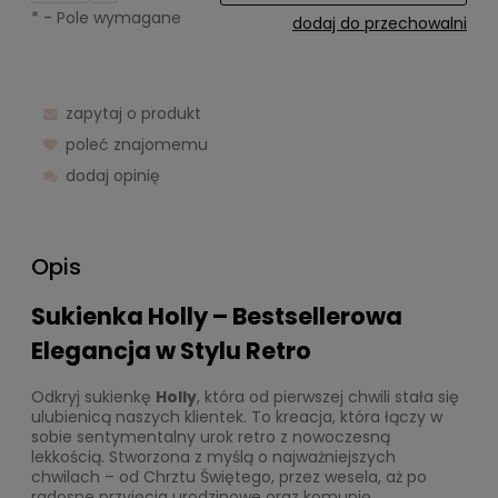
*
- Pole wymagane
dodaj do przechowalni
zapytaj o produkt
poleć znajomemu
dodaj opinię
Opis
Sukienka Holly – Bestsellerowa
Elegancja w Stylu Retro
Odkryj sukienkę
Holly
, która od pierwszej chwili stała się
ulubienicą naszych klientek. To kreacja, która łączy w
sobie sentymentalny urok retro z nowoczesną
lekkością. Stworzona z myślą o najważniejszych
chwilach – od Chrztu Świętego, przez wesela, aż po
radosne przyjęcia urodzinowe oraz komunię.