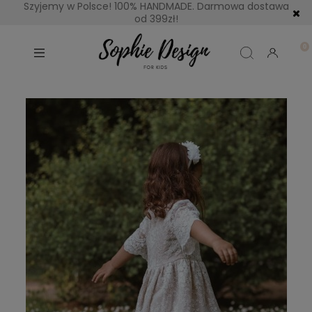
Szyjemy w Polsce! 100% HANDMADE. Darmowa dostawa
od 399zł!