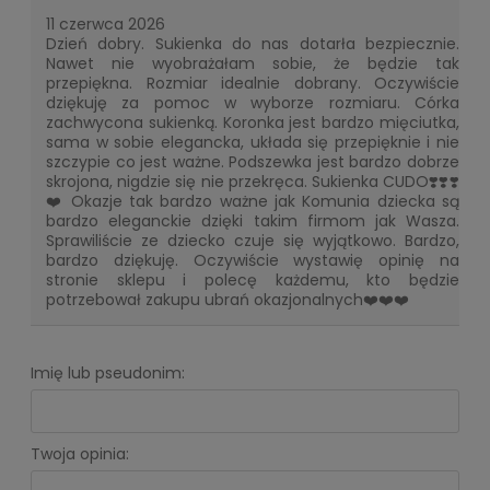
11 czerwca 2026
Dzień dobry. Sukienka do nas dotarła bezpiecznie.
Nawet nie wyobrażałam sobie, że będzie tak
przepiękna. Rozmiar idealnie dobrany. Oczywiście
dziękuję za pomoc w wyborze rozmiaru. Córka
zachwycona sukienką. Koronka jest bardzo mięciutka,
sama w sobie elegancka, układa się przepięknie i nie
szczypie co jest ważne. Podszewka jest bardzo dobrze
skrojona, nigdzie się nie przekręca. Sukienka CUDO❣️❣️❣️
❤️ Okazje tak bardzo ważne jak Komunia dziecka są
bardzo eleganckie dzięki takim firmom jak Wasza.
Sprawiliście ze dziecko czuje się wyjątkowo. Bardzo,
bardzo dziękuję. Oczywiście wystawię opinię na
stronie sklepu i polecę każdemu, kto będzie
potrzebował zakupu ubrań okazjonalnych❤️❤️❤️
Imię lub pseudonim:
Twoja opinia: