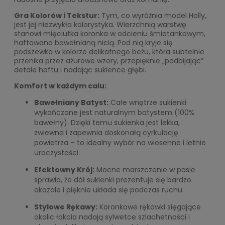
Gra Kolorów i Tekstur:
Tym, co wyróżnia model Holly,
jest jej niezwykła kolorystyka. Wierzchnią warstwę
stanowi mięciutka koronka w odcieniu śmietankowym,
haftowana bawełnianą nicią. Pod nią kryje się
podszewka w kolorze delikatnego beżu, która subtelnie
przenika przez ażurowe wzory, przepięknie „podbijając”
detale haftu i nadając sukience głębi.
Komfort w każdym calu:
Bawełniany Batyst:
Całe wnętrze sukienki
wykończone jest naturalnym batystem (100%
bawełny). Dzięki temu sukienka jest lekka,
zwiewna i zapewnia doskonałą cyrkulację
powietrza – to idealny wybór na wiosenne i letnie
uroczystości.
Efektowny Krój:
Mocne marszczenie w pasie
sprawia, że dół sukienki prezentuje się bardzo
okazale i pięknie układa się podczas ruchu.
Stylowe Rękawy:
Koronkowe rękawki sięgające
okolic łokcia nadają sylwetce szlachetności i