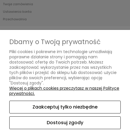
Twoje zamówienia
Ustawienia konta
Przechowalnia
Płatności i dostawa
Dbamy o Twoją prywatność
Formy płatności
Pliki cookies i pokrewne im technologie umożliwiają
Czas i koszty dostawy
poprawne działanie strony i pomagają nam
Czas realizacji zamówienia
dostosować ofertę do Twoich potrzeb. Możesz
zaakceptować wykorzystanie przez nas wszystkich
tych plików i przejść do sklepu lub dostosować użycie
Informacje
plików do swoich preferencji, wybierając opcję
"Dostosuj zgody".
Blog
Więcej o plikach cookies przeczytasz w naszej Polityce
prywatności.
O nas
Zaakceptuj tylko niezbędne
Kontakt i dane firmy
Kontakt
Dostosuj zgody
O nas