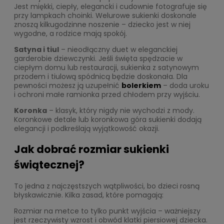
Jest miękki, ciepły, elegancki i cudownie fotografuje się
przy lampkach choinki. Welurowe sukienki doskonale
znoszą kilkugodzinne noszenie – dziecko jest w niej
wygodne, a rodzice mają spokój.
Satyna i tiul
– nieodłączny duet w eleganckiej
garderobie dziewczynki. Jeśli święta spędzacie w
ciepłym domu lub restauracji, sukienka z satynowym
przodem i tiulową spódnicą będzie doskonała. Dla
pewności możesz ją uzupełnić
bolerkiem
– doda uroku
i ochroni małe ramionka przed chłodem przy wyjściu.
Koronka
– klasyk, który nigdy nie wychodzi z mody.
Koronkowe detale lub koronkowa góra sukienki dodają
elegancji i podkreślają wyjątkowość okazji.
Jak dobrać rozmiar sukienki
świątecznej?
To jedna z najczęstszych wątpliwości, bo dzieci rosną
błyskawicznie. Kilka zasad, które pomagają:
Rozmiar na metce to tylko punkt wyjścia – ważniejszy
jest rzeczywisty wzrost i obwód klatki piersiowej dziecka.