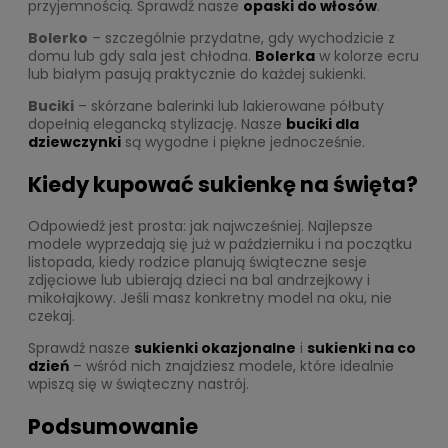
przyjemnością. Sprawdź nasze
opaski do włosów
.
Bolerko
– szczególnie przydatne, gdy wychodzicie z
domu lub gdy sala jest chłodna.
Bolerka
w kolorze ecru
lub białym pasują praktycznie do każdej sukienki.
Buciki
– skórzane balerinki lub lakierowane półbuty
dopełnią elegancką stylizację. Nasze
buciki dla
dziewczynki
są wygodne i piękne jednocześnie.
Kiedy kupować sukienkę na święta?
Odpowiedź jest prosta: jak najwcześniej. Najlepsze
modele wyprzedają się już w październiku i na początku
listopada, kiedy rodzice planują świąteczne sesje
zdjęciowe lub ubierają dzieci na bal andrzejkowy i
mikołajkowy. Jeśli masz konkretny model na oku, nie
czekaj.
Sprawdź nasze
sukienki okazjonalne
i
sukienki na co
dzień
– wśród nich znajdziesz modele, które idealnie
wpiszą się w świąteczny nastrój.
Podsumowanie