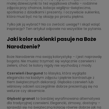
małej dziewczynki to też wyjątkowa chwila – rodzinne
zdjęcia przy choince, kolacja wigilijno-świąteczna,
spotkania z dziadkami i prezenty. I oczywiście sukienka,
która musi być na tę okazję po prostu piękna.
Tylko jak ją wybrać? Na co zwrócić uwagę? I skąd wziąć
inspirację? Ten artykuł odpowie na wszystkie te pytania.
Jaki kolor sukienki pasuje na Boże
Narodzenie?
Boże Narodzenie ma swoją kolorystykę – i jest naprawdę
bogata. Nie musisz trzymać się wyłącznie czerwieni i
zieleni, choć te kolory nigdy nie wychodzą z mody.
Czerwień i burgund
to klasyka, która wygląda
elegancko na każdym zdjęciu i pięknie kontrastuje z
tłem świątecznych dekoracji. Głęboka czerwień lub
wiśniowy odcień szczególnie dobrze prezentują się na
welurze czy aksamicie.
Głęboki granat
to bardziej wyrafinowana alternatywa
dla tradycyjnej czerwieni. Elegancki, zimowy, dostojny –
sprawdzi się na świąteczną kolację równie dobrze jak na