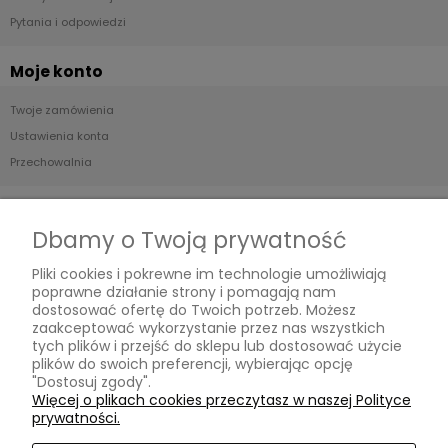
Pytania i odpowiedzi
Moje konto
Twoje zamówienia
Ustawienia konta
Przechowalnia
Płatności i dostawa
Dbamy o Twoją prywatność
Formy płatności
Pliki cookies i pokrewne im technologie umożliwiają
Czas i koszty dostawy
poprawne działanie strony i pomagają nam
Czas realizacji zamówienia
dostosować ofertę do Twoich potrzeb. Możesz
zaakceptować wykorzystanie przez nas wszystkich
tych plików i przejść do sklepu lub dostosować użycie
Informacje
plików do swoich preferencji, wybierając opcję
"Dostosuj zgody".
Blog
Więcej o plikach cookies przeczytasz w naszej Polityce
prywatności.
O nas