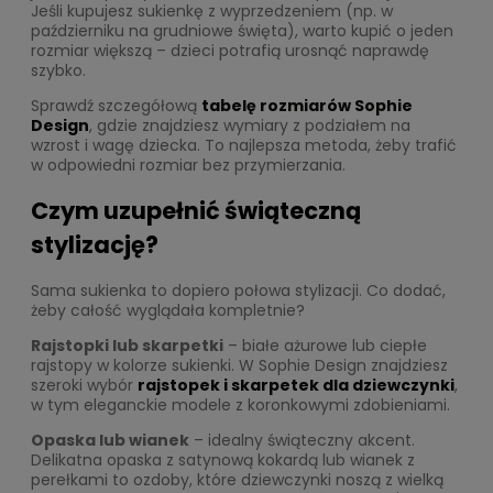
Jeśli kupujesz sukienkę z wyprzedzeniem (np. w
październiku na grudniowe święta), warto kupić o jeden
rozmiar większą – dzieci potrafią urosnąć naprawdę
szybko.
Sprawdź szczegółową
tabelę rozmiarów Sophie
Design
, gdzie znajdziesz wymiary z podziałem na
wzrost i wagę dziecka. To najlepsza metoda, żeby trafić
w odpowiedni rozmiar bez przymierzania.
Czym uzupełnić świąteczną
stylizację?
Sama sukienka to dopiero połowa stylizacji. Co dodać,
żeby całość wyglądała kompletnie?
Rajstopki lub skarpetki
– białe ażurowe lub ciepłe
rajstopy w kolorze sukienki. W Sophie Design znajdziesz
szeroki wybór
rajstopek i skarpetek dla dziewczynki
,
w tym eleganckie modele z koronkowymi zdobieniami.
Opaska lub wianek
– idealny świąteczny akcent.
Delikatna opaska z satynową kokardą lub wianek z
perełkami to ozdoby, które dziewczynki noszą z wielką