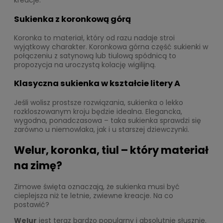
kreacje.
Sukienka z koronkową górą
Koronka to materiał, który od razu nadaje stroi
wyjątkowy charakter. Koronkowa górna część sukienki w
połączeniu z satynową lub tiulową spódnicą to
propozycja na uroczystą kolację wigilijną.
Klasyczna sukienka w kształcie litery A
Jeśli wolisz prostsze rozwiązania, sukienka o lekko
rozkloszowanym kroju będzie idealna. Elegancka,
wygodna, ponadczasowa – taka sukienka sprawdzi się
zarówno u niemowlaka, jak i u starszej dziewczynki.
Welur, koronka, tiul – który materiał
na zimę?
Zimowe święta oznaczają, że sukienka musi być
cieplejsza niż te letnie, zwiewne kreacje. Na co
postawić?
Welur
jest teraz bardzo popularny i absolutnie słusznie.