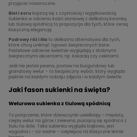
przyjęcie noworoczne.
Biel i ecru
kojarzą się z czystością i wyjątkowością.
Sukienka w odcieniu kości słoniowej z delikatną koronką
lub tiulową spódnicą to propozycja dla tych, które cenią
klasyczną elegancję.
Pudrowy róż i lila
to delikatna alternatywa dla tych,
które chcą uniknąć typowo świątecznych barw.
Pastelowe odcienie świetnie wyglądają z drobnymi
świątecznymi akcentami, np. kokardą czy cekinami.
Jeśli nie jesteś pewna, postaw na burgundowy lub
granatowy welur – to bezpieczny wybór, który wygląda
pięknie na każdym rodzaju zdjęcia i w każdym świetle.
Jaki fason sukienki na święta?
Welurowa sukienka z tiulową spódnicą
To połączenie, które dziewczynki uwielbiają – mięsisty,
ciepły welur na górze i zwiewna, puszącą się spódnica z
tiulu na dole. Taka sukienka wygląda bajkowo, jest
wygodna i – co ważne – cieplejsza niż klasyczne letnie