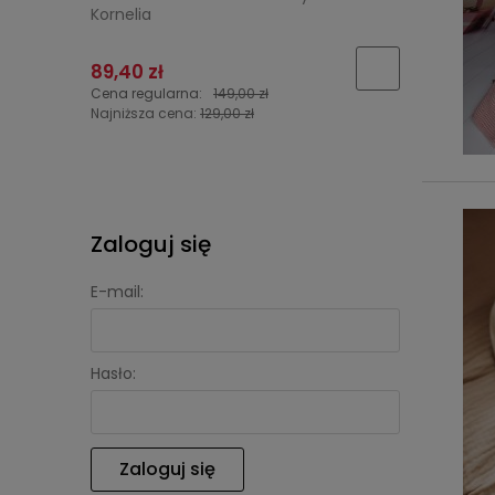
Kornelia
Na chrzes
89,40 zł
89,40 zł
Cena regularna:
149,00 zł
Cena regu
Najniższa cena:
129,00 zł
Najniższa 
Zaloguj się
E-mail:
Hasło:
Zaloguj się