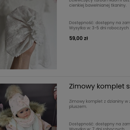
Dziewczęcy turban Naomi uszyt
cienkiej bawełnianej tkaniny.
Dostępność:
dostępny na za
Wysyłka w:
3-5 dni roboczych
59,00 zł
Zimowy komplet s
Zimowy komplet z dzianiny w 
pluszem.
Dostępność:
dostępny na za
Julia. Waniliowa z falbankami.
Tiulowa sukienka dla dziewczyn
Wysyłka w:
7 dni roboczych