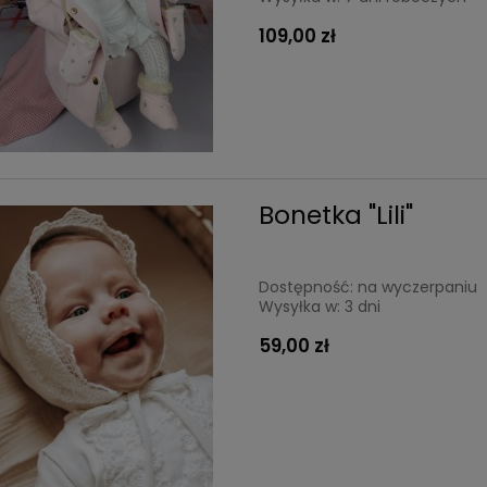
t.
"Malinowy sorbet" 98/104
109,00 zł
125,40 zł
larna:
149,00 zł
Cena regularna:
209,00 zł
cena:
149,00 zł
Najniższa cena:
209,00 zł
Bonetka "Lili"
Dostępność:
na wyczerpaniu
Wysyłka w:
3 dni
59,00 zł