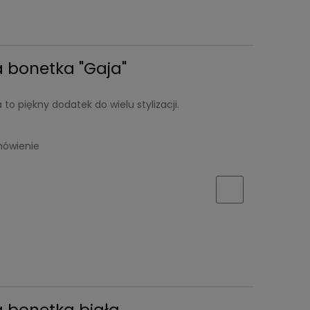
 bonetka "Gaja"
o piękny dodatek do wielu stylizacji.
mówienie
 bonetka biała