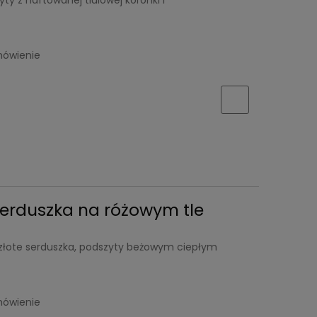
y z haftowanej tiulowej koronki i
mówienie
erduszka na różowym tle
złote serduszka, podszyty beżowym ciepłym
mówienie
ki
Kombinezon niemowlęcy 56/62