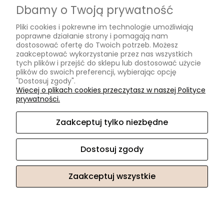
Dbamy o Twoją prywatność
Formy płatności
Pliki cookies i pokrewne im technologie umożliwiają
Czas i koszty dostawy
poprawne działanie strony i pomagają nam
Czas realizacji zamówienia
dostosować ofertę do Twoich potrzeb. Możesz
zaakceptować wykorzystanie przez nas wszystkich
tych plików i przejść do sklepu lub dostosować użycie
Informacje
plików do swoich preferencji, wybierając opcję
"Dostosuj zgody".
Blog
Więcej o plikach cookies przeczytasz w naszej Polityce
prywatności.
O nas
Zaakceptuj tylko niezbędne
Kontakt i dane firmy
Kontakt
Dostosuj zgody
O nas
Zaakceptuj wszystkie
Sklep internetowy Shoper.pl