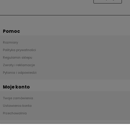
Pomoc
Rozmiary
Polityka prywatności
Regulamin sklepu
Zwroty i reklamacje
Pytania i odpowiedzi
Moje konto
Twoje zamówienia
Ustawienia konta
Przechowalnia
Płatności i dostawa