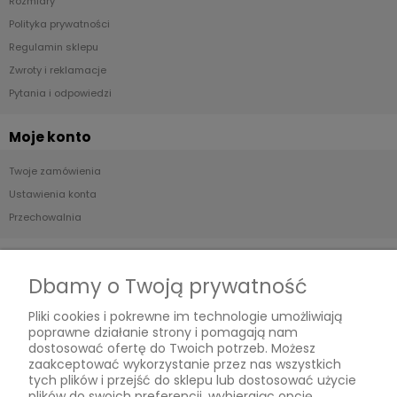
Rozmiary
Polityka prywatności
Regulamin sklepu
Zwroty i reklamacje
Pytania i odpowiedzi
Moje konto
Twoje zamówienia
Ustawienia konta
Przechowalnia
Płatności i dostawa
Dbamy o Twoją prywatność
Formy płatności
Pliki cookies i pokrewne im technologie umożliwiają
Czas i koszty dostawy
poprawne działanie strony i pomagają nam
Czas realizacji zamówienia
dostosować ofertę do Twoich potrzeb. Możesz
zaakceptować wykorzystanie przez nas wszystkich
tych plików i przejść do sklepu lub dostosować użycie
Informacje
plików do swoich preferencji, wybierając opcję