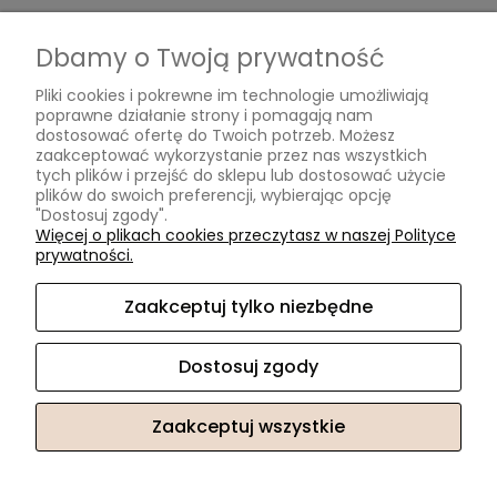
Płatności i dostawa
Dbamy o Twoją prywatność
Formy płatności
Pliki cookies i pokrewne im technologie umożliwiają
Czas i koszty dostawy
poprawne działanie strony i pomagają nam
Czas realizacji zamówienia
dostosować ofertę do Twoich potrzeb. Możesz
zaakceptować wykorzystanie przez nas wszystkich
tych plików i przejść do sklepu lub dostosować użycie
Informacje
plików do swoich preferencji, wybierając opcję
"Dostosuj zgody".
Blog
Więcej o plikach cookies przeczytasz w naszej Polityce
prywatności.
O nas
Zaakceptuj tylko niezbędne
Kontakt i dane firmy
Kontakt
Dostosuj zgody
O nas
Zaakceptuj wszystkie
Sklep internetowy Shoper.pl