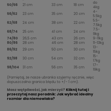
do
50/56
21 cm
33 cm
18 cm
4kg
4-
56/62
23 cm
35 cm
20 cm
5.5kg
5.5-
62/68
24 cm
38 cm
22 cm
7.5kg
7.5-
68/74
25 cm
41 cm
24 cm
9kg
74/80
26,5 cm
43 cm
26 cm
9-11kg
80/86
28 cm
46 cm
28 cm
11-13kg
13-
86/92
29 cm
50 cm
30 cm
15kg
15-
92/98
30 cm
54 cm
32 cm
17kg
17-
98/104
31 cm
56 cm
35 cm
19kg
(Pamiętaj, że nasze ubranka szyjemy ręcznie, więc
dopuszczalna granica błędu to +/- 1 cm).
Masz wątpliwości, jak mierzyć?
Kliknij tutaj i
przeczytaj nasz poradnik: Jak wybrać idealny
rozmiar dla niemowlaka?