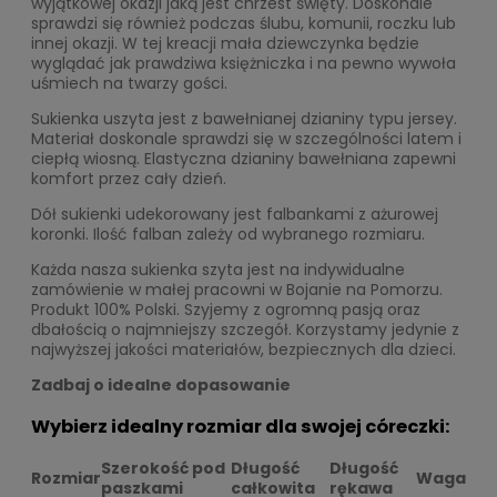
wyjątkowej okazji jaką jest chrzest święty. Doskonale
sprawdzi się również podczas ślubu, komunii, roczku lub
innej okazji. W tej kreacji mała dziewczynka będzie
wyglądać jak prawdziwa księżniczka i na pewno wywoła
uśmiech na twarzy gości.
Sukienka uszyta jest z bawełnianej dzianiny typu jersey.
Materiał doskonale sprawdzi się w szczególności latem i
ciepłą wiosną. Elastyczna dzianiny bawełniana zapewni
komfort przez cały dzień.
Dół sukienki udekorowany jest falbankami z ażurowej
koronki. Ilość falban zależy od wybranego rozmiaru.
Każda nasza sukienka szyta jest na indywidualne
zamówienie w małej pracowni w Bojanie na Pomorzu.
Produkt 100% Polski. Szyjemy z ogromną pasją oraz
dbałością o najmniejszy szczegół. Korzystamy jedynie z
najwyższej jakości materiałów, bezpiecznych dla dzieci.
Zadbaj o idealne dopasowanie
Wybierz idealny rozmiar dla swojej córeczki:
Szerokość pod
Długość
Długość
Rozmiar
Waga
paszkami
całkowita
rękawa