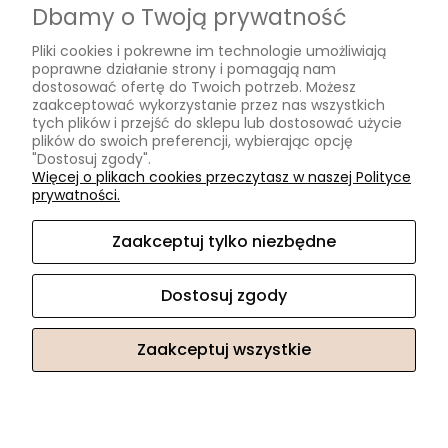
Dbamy o Twoją prywatność
Formy płatności
Pliki cookies i pokrewne im technologie umożliwiają
Czas i koszty dostawy
poprawne działanie strony i pomagają nam
Czas realizacji zamówienia
dostosować ofertę do Twoich potrzeb. Możesz
zaakceptować wykorzystanie przez nas wszystkich
tych plików i przejść do sklepu lub dostosować użycie
Informacje
plików do swoich preferencji, wybierając opcję
"Dostosuj zgody".
Blog
Więcej o plikach cookies przeczytasz w naszej Polityce
prywatności.
O nas
Zaakceptuj tylko niezbędne
Kontakt i dane firmy
Kontakt
Dostosuj zgody
O nas
Zaakceptuj wszystkie
Sklep internetowy Shoper.pl
Pokaż pełną wersję strony