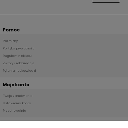
Pomoc
Rozmiary
Polityka prywatności
Regulamin sklepu
Zwroty i reklamacje
Pytania i odpowiedzi
Moje konto
Twoje zamówienia
Ustawienia konta
Przechowalnia
Płatności i dostawa