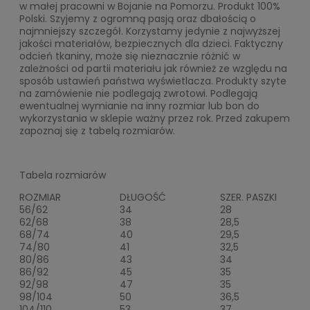
w małej pracowni w Bojanie na Pomorzu. Produkt 100%
Polski. Szyjemy z ogromną pasją oraz dbałością o
najmniejszy szczegół. Korzystamy jedynie z najwyższej
jakości materiałów, bezpiecznych dla dzieci. Faktyczny
odcień tkaniny, może się nieznacznie różnić w
zależności od partii materiału jak również ze względu na
sposób ustawień państwa wyświetlacza. Produkty szyte
na zamówienie nie podlegają zwrotowi. Podlegają
ewentualnej wymianie na inny rozmiar lub bon do
wykorzystania w sklepie ważny przez rok. Przed zakupem
zapoznaj się z tabelą rozmiarów.
Tabela rozmiarów
ROZMIAR
DŁUGOŚĆ
SZER. PASZKI
56/62
34
28
62/68
38
28,5
68/74
40
29,5
74/80
41
32,5
80/86
43
34
86/92
45
35
92/98
47
35
98/104
50
36,5
104/110
53
37