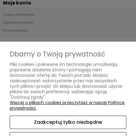
Moje konto
Twoje zamówienia
Ustawienia konta
Przechowalnia
Płatności i dostawa
Dbamy o Twoją prywatność
Formy płatności
Pliki cookies i pokrewne im technologie umożliwiają
Czas i koszty dostawy
poprawne działanie strony i pomagają nam
Czas realizacji zamówienia
dostosować ofertę do Twoich potrzeb. Możesz
zaakceptować wykorzystanie przez nas wszystkich
tych plików i przejść do sklepu lub dostosować użycie
Informacje
plików do swoich preferencji, wybierając opcję
"Dostosuj zgody".
Blog
Więcej o plikach cookies przeczytasz w naszej Polityce
prywatności.
O nas
Zaakceptuj tylko niezbędne
Kontakt i dane firmy
Kontakt