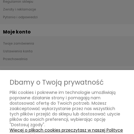
Regulamin sklepu
Zwroty i reklamacje
Pytania i odpowiedzi
Moje konto
Twoje zamówienia
Ustawienia konta
Przechowalnia
Płatności i dostawa
Dbamy o Twoją prywatność
Formy płatności
Pliki cookies i pokrewne im technologie umożliwiają
Czas i koszty dostawy
poprawne działanie strony i pomagają nam
Czas realizacji zamówienia
dostosować ofertę do Twoich potrzeb. Możesz
zaakceptować wykorzystanie przez nas wszystkich
tych plików i przejść do sklepu lub dostosować użycie
Informacje
plików do swoich preferencji, wybierając opcję
"Dostosuj zgody".
Blog
Więcej o plikach cookies przeczytasz w naszej Polityce