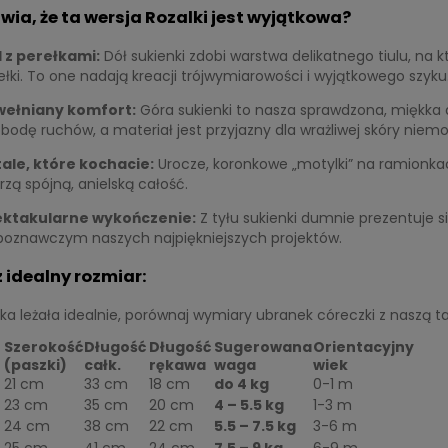
wia, że ta wersja Rozalki jest wyjątkowa?
l z perełkami:
Dół sukienki zdobi warstwa delikatnego tiulu, na
ełki. To one nadają kreacji trójwymiarowości i wyjątkowego szyku
ełniany komfort:
Góra sukienki to nasza sprawdzona, miękka 
bodę ruchów, a materiał jest przyjazny dla wrażliwej skóry niemo
ale, które kochacie:
Urocze, koronkowe „motylki” na ramionkac
rzą spójną, anielską całość.
ktakularne wykończenie:
Z tyłu sukienki dumnie prezentuje s
poznawczym naszych najpiękniejszych projektów.
 idealny rozmiar:
ka leżała idealnie, porównaj wymiary ubranek córeczki z naszą t
Szerokość
Długość
Długość
Sugerowana
Orientacyjny
(paszki)
całk.
rękawa
waga
wiek
21 cm
33 cm
18 cm
do 4 kg
0-1 m
23 cm
35 cm
20 cm
4 – 5.5 kg
1-3 m
24 cm
38 cm
22 cm
5.5 – 7.5 kg
3-6 m
25 cm
41 cm
24 cm
7.5 – 9 kg
6-9 m