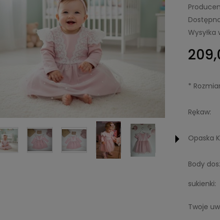
Producen
Dostępno
Wysyłka 
209,
*
Rozmiar
Rękaw:
Opaska K
Body dos
sukienki:
Twoje uw