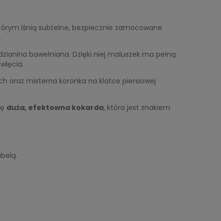
 którym lśnią subtelne, bezpiecznie zamocowane
.
dzianina bawełniana. Dzięki niej maluszek ma pełną
wlęcia.
h oraz misterna koronka na klatce piersiowej
ię
duża, efektowna kokarda
, która jest znakiem
abelą.