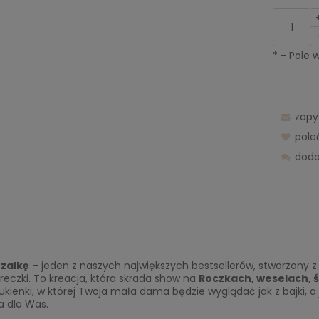
*
- Pole
zapy
pol
doda
zalkę
– jeden z naszych największych bestsellerów, stworzony
reczki. To kreacja, która skrada show na
Roczkach, weselach, ś
ukienki, w której Twoja mała dama będzie wyglądać jak z bajki, a
a dla Was.