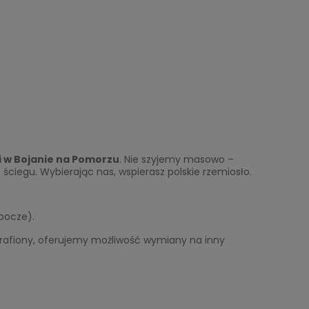
 w Bojanie na Pomorzu
. Nie szyjemy masowo –
ciegu. Wybierając nas, wspierasz polskie rzemiosło.
ki
Kombinezon niemowlęcy 56/62
bocze).
trafiony, oferujemy możliwość wymiany na inny
194,50 zł
Cena regularna:
389,00 zł
Najniższa cena:
194,50 zł