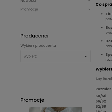
Nowości
Co spra
Promocje
Tiu
per
Baw
swo
Producenci
Det
Wybierz producenta
two
Spe
roz
Wybierz
Aby Rozal
Rozmiar
50/56
Promocje
56/62
62/68
68/74