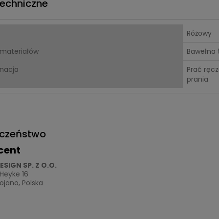
echniczne
Różowy
 materiałów
Bawełna 9
gnacja
Prać ręcz
prania
eczeństwo
cent
ESIGN SP. Z O.O.
 Heyke 16
jano, Polska