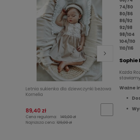
74/80
80/86
86/92
92/98
98/104
104/110
110/116
Sophie 
Każda Ro
stawiamy 
Ważne i
Letnia sukienka dla dziewczynki beżowa
Sukienka 
Kornelia
Na chrzes
Dos
Wy
89,40 zł
89,40 zł
Cena regularna:
149,00 zł
Cena regu
Najniższa cena:
129,00 zł
Najniższa 