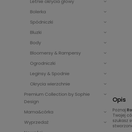
Letnie okrycia głowy
Bolerka
Spódniczki
Bluzki
Body
Bloomersy & Rampersy
Ogrodniczki
Leginsy & Spodnie
Okrycia wierzchnie
Premium Collection by Sophie
Opis
Design
Poznaj
Ro
Mama&córka
Twojej có
szukasz s
Wyprzedaż
stworzon