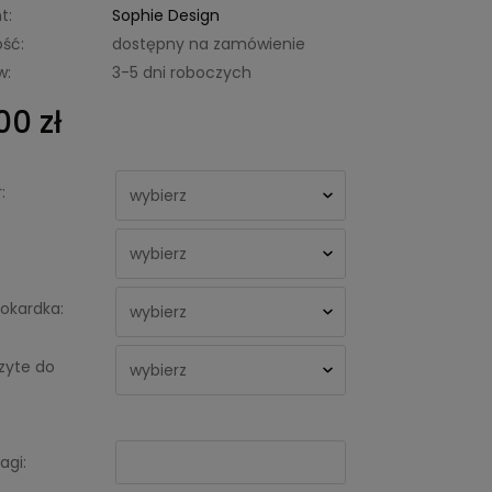
t:
Sophie Design
ść:
dostępny na zamówienie
w:
3-5 dni roboczych
00 zł
:
okardka:
zyte do
agi: