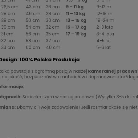
26,5 cm
43 cm
26 cm
9 – 11 kg
9-12 m
28 cm
46 cm
28 cm
11 – 13 kg
12-18 m
29 cm
50 cm
30 cm
13 – 15 kg
18-24 m
30 cm
54 cm
32 cm
15 – 17 kg
2-3 lata
31 cm
56 cm
35 cm
17 – 19 kg
3-4 lata
32 cm
58 cm
37 cm
4-5 lat
33 cm
60 cm
40 cm
5-6 lat
Design: 100% Polska Produkcja
zalka powstaje z ogromną pasją w naszej
kameralnej pracowni
na jakość, bezpieczeństwo materiałów i dopracowanie każdego ś
nformacje:
Julia. Waniliowa z falbankami.
Tiulowa sukienka dla dziewczyn
t.
"Malinowy sorbet" 98/104
tępność:
Sukienka szyta w naszej pracowni (Wysyłka 3-5 dni ro
miana:
Dbamy o Twoje zadowolenie! Jeśli rozmiar okaże się nie
125,40 zł
larna:
149,00 zł
Cena regularna:
209,00 zł
cena:
149,00 zł
Najniższa cena:
209,00 zł