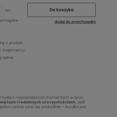
+
Do koszyka
szt.
-
 wymagane
dodaj do przechowalni
taj o produkt
eć znajomemu
j opinię
 z myślą o najważniejszych momentach w życiu
więtach i rodzinnych uroczystościach
. Jeśli
 jednocześnie czuć się swobodnie – Rozalka jest