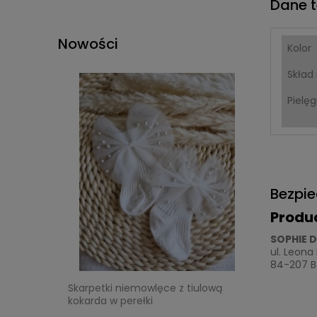
Dane t
Nowości
Kolor
Skład
Pielę
Bezpi
Produ
SOPHIE D
ul. Leona
84-207 Bo
Skarpetki niemowlęce z tiulową
kokarda w perełki