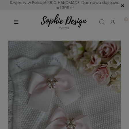
Szyjemy w Polsce! 100% HANDMADE. Darmowa dostawa
od 399zł!