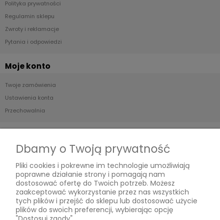
Polityka prywatności
Regulamin sklepu
Zwroty i reklamacje
Pytania i odpowiedzi
Moje konto
Twoje zamówienia
Ustawienia konta
Przechowalnia
Płatności i dostawa
Dbamy o Twoją prywatność
Formy płatności
Pliki cookies i pokrewne im technologie umożliwiają
Czas i koszty dostawy
poprawne działanie strony i pomagają nam
Czas realizacji zamówienia
dostosować ofertę do Twoich potrzeb. Możesz
zaakceptować wykorzystanie przez nas wszystkich
tych plików i przejść do sklepu lub dostosować użycie
Informacje
plików do swoich preferencji, wybierając opcję
"Dostosuj zgody".