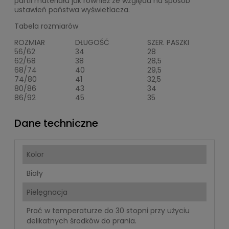
partii materiału jak również ze względu na sposób
ustawień państwa wyświetlacza.
Tabela rozmiarów
ROZMIAR
DŁUGOŚĆ
SZER. PASZKI
56/62
34
28
62/68
38
28,5
68/74
40
29,5
74/80
41
32,5
80/86
43
34
86/92
45
35
Dane techniczne
Kolor
Biały
Pielęgnacja
Prać w temperaturze do 30 stopni przy użyciu
delikatnych środków do prania.