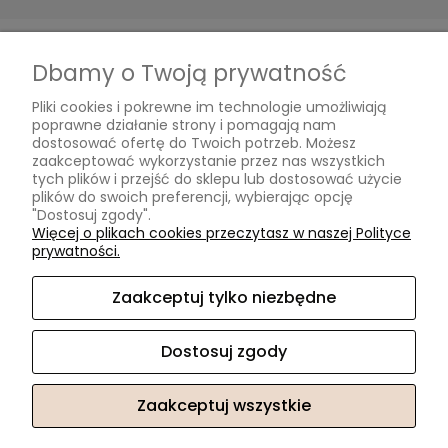
Płatności i dostawa
Dbamy o Twoją prywatność
Formy płatności
Pliki cookies i pokrewne im technologie umożliwiają
Czas i koszty dostawy
poprawne działanie strony i pomagają nam
Czas realizacji zamówienia
dostosować ofertę do Twoich potrzeb. Możesz
zaakceptować wykorzystanie przez nas wszystkich
tych plików i przejść do sklepu lub dostosować użycie
Informacje
plików do swoich preferencji, wybierając opcję
"Dostosuj zgody".
Blog
Więcej o plikach cookies przeczytasz w naszej Polityce
prywatności.
O nas
Zaakceptuj tylko niezbędne
Kontakt i dane firmy
Kontakt
Dostosuj zgody
O nas
Zaakceptuj wszystkie