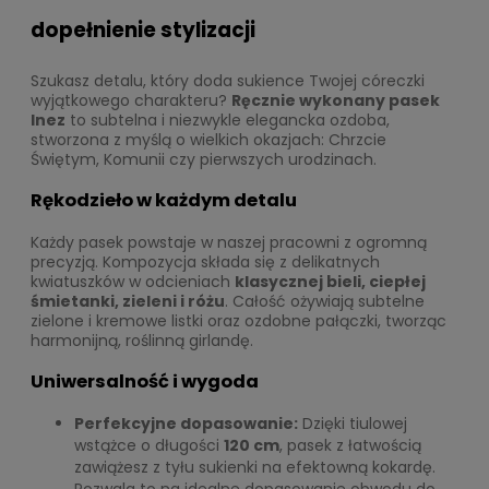
dopełnienie stylizacji
Szukasz detalu, który doda sukience Twojej córeczki
wyjątkowego charakteru?
Ręcznie wykonany pasek
Inez
to subtelna i niezwykle elegancka ozdoba,
stworzona z myślą o wielkich okazjach: Chrzcie
Świętym, Komunii czy pierwszych urodzinach.
Rękodzieło w każdym detalu
Każdy pasek powstaje w naszej pracowni z ogromną
precyzją. Kompozycja składa się z delikatnych
kwiatuszków w odcieniach
klasycznej bieli, ciepłej
śmietanki, zieleni i różu
. Całość ożywiają subtelne
zielone i kremowe listki oraz ozdobne pałączki, tworząc
harmonijną, roślinną girlandę.
Uniwersalność i wygoda
Perfekcyjne dopasowanie:
Dzięki tiulowej
wstążce o długości
120 cm
, pasek z łatwością
zawiążesz z tyłu sukienki na efektowną kokardę.