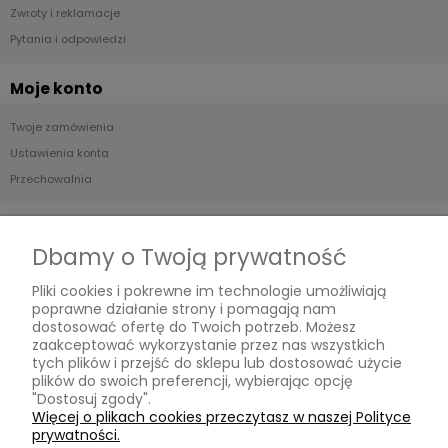
Zwroty i reklamacje
Pytania i odpowiedzi
Moje konto
Twoje zamówienia
Ustawienia konta
Przechowalnia
Płatności i dostawa
Dbamy o Twoją prywatność
Formy płatności
Pliki cookies i pokrewne im technologie umożliwiają
Czas i koszty dostawy
poprawne działanie strony i pomagają nam
Czas realizacji zamówienia
dostosować ofertę do Twoich potrzeb. Możesz
zaakceptować wykorzystanie przez nas wszystkich
tych plików i przejść do sklepu lub dostosować użycie
Informacje
plików do swoich preferencji, wybierając opcję
"Dostosuj zgody".
Blog
Więcej o plikach cookies przeczytasz w naszej Polityce
prywatności.