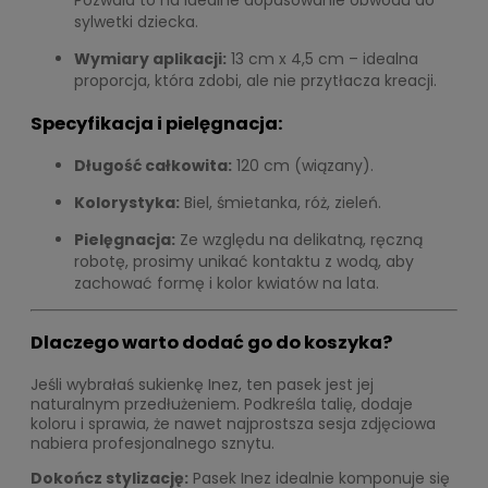
Pozwala to na idealne dopasowanie obwodu do
sylwetki dziecka.
Wymiary aplikacji:
13 cm x 4,5 cm – idealna
proporcja, która zdobi, ale nie przytłacza kreacji.
Specyfikacja i pielęgnacja:
Długość całkowita:
120 cm (wiązany).
Kolorystyka:
Biel, śmietanka, róż, zieleń.
Pielęgnacja:
Ze względu na delikatną, ręczną
robotę, prosimy unikać kontaktu z wodą, aby
zachować formę i kolor kwiatów na lata.
Dlaczego warto dodać go do koszyka?
Jeśli wybrałaś sukienkę Inez, ten pasek jest jej
naturalnym przedłużeniem. Podkreśla talię, dodaje
koloru i sprawia, że nawet najprostsza sesja zdjęciowa
nabiera profesjonalnego sznytu.
Dokończ stylizację:
Pasek Inez idealnie komponuje się