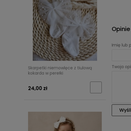
Opinie
Imię lub
Twoja opi
Skarpetki niemowlęce z tiulową
kokarda w perełki
24,00 zł
Wyśli