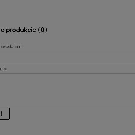
 o produkcie (0)
 pseudonim:
nia:
j