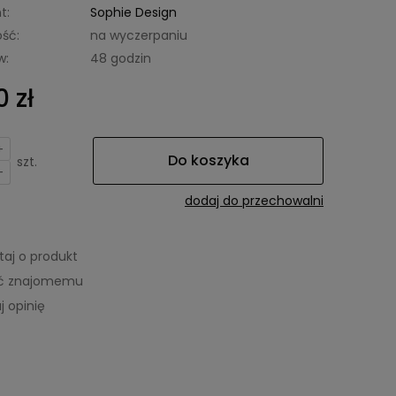
t:
Sophie Design
ść:
na wyczerpaniu
w:
48 godzin
 zł
+
Do koszyka
szt.
-
dodaj do przechowalni
taj o produkt
eć znajomemu
j opinię