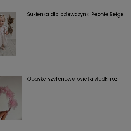
Sukienka dla dziewczynki Peonie Beige
ukienka dla dziewczynki
Dziewczęcy kapelusz na lato li
 sorbet" 98/104
ł
48,30 zł
larna:
209,00 zł
Cena regularna:
69,00 zł
cena:
209,00 zł
Najniższa cena:
69,00 zł
Opaska szyfonowe kwiatki słodki róż