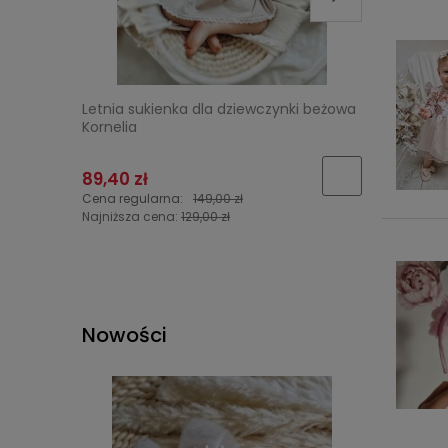
Letnia sukienka dla dziewczynki beżowa
Tiulowa s
Kornelia
"Malinowy
89,40 zł
125,40 z
Cena regularna:
149,00 zł
Cena regu
Najniższa cena:
129,00 zł
Najniższa 
Nowości