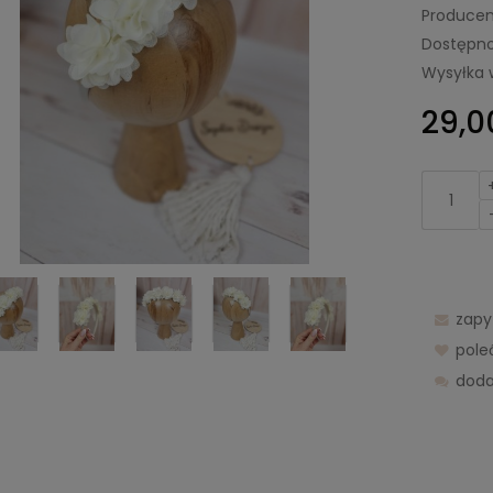
Producen
Dostępno
Wysyłka 
29,00
zapy
pol
doda