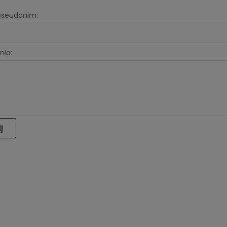
 pseudonim:
nia:
j