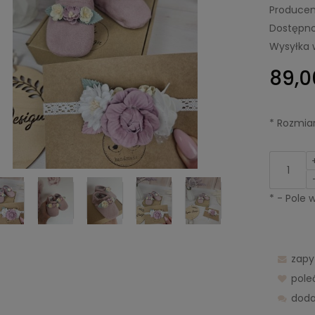
Producen
Dostępno
Wysyłka 
89,0
*
Rozmiar
*
- Pole
zapy
pol
doda