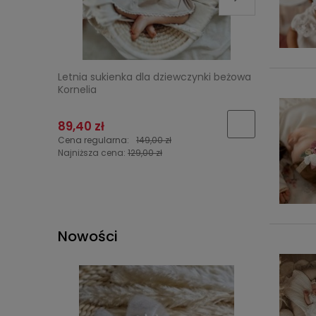
Letnia sukienka dla dziewczynki beżowa
Tiulowa s
Kornelia
"Malinowy
89,40 zł
125,40 z
Cena regularna:
149,00 zł
Cena regu
Najniższa cena:
129,00 zł
Najniższa 
Nowości