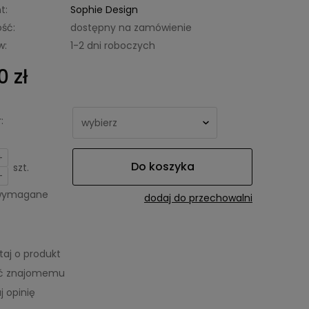
t:
Sophie Design
ść:
dostępny na zamówienie
w:
1-2 dni roboczych
0 zł
:
+
Do koszyka
szt.
-
 wymagane
dodaj do przechowalni
taj o produkt
eć znajomemu
j opinię