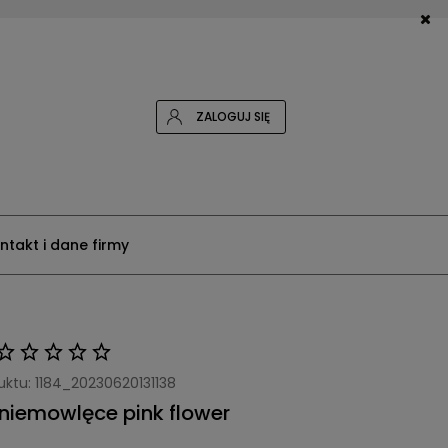
ZALOGUJ SIĘ
ntakt i dane firmy
uktu:
1184_20230620131138
 niemowlęce pink flower