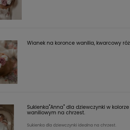
ukienka dla dziewczynki
Dziewczęcy kapelusz na lato li
 sorbet" 98/104
Wianek na koronce wanilia, kwarcowy róż
ł
48,30 zł
larna:
209,00 zł
Cena regularna:
69,00 zł
cena:
209,00 zł
Najniższa cena:
69,00 zł
Sukienka"Anna" dla dziewczynki w kolorze
waniliowym na chrzest.
Sukienka dla dziewczynki idealna na chrzest.