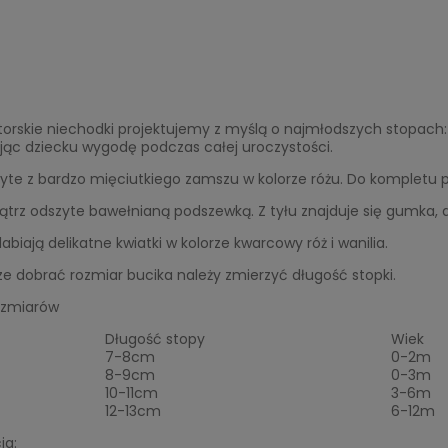
orskie niechodki projektujemy z myślą o najmłodszych stopach: s
jąc dziecku wygodę podczas całej uroczystości.
szyte z bardzo mięciutkiego zamszu w kolorze różu. Do komplet
rz odszyte bawełnianą podszewką. Z tyłu znajduje się gumka, dzię
dabiają delikatne kwiatki w kolorze kwarcowy róż i wanilia.
e dobrać rozmiar bucika należy zmierzyć długość stopki.
ozmiarów
Długość stopy
Wiek
7-8cm
0-2m
8-9cm
0-3m
10-11cm
3-6m
12-13cm
6-12m
ja: