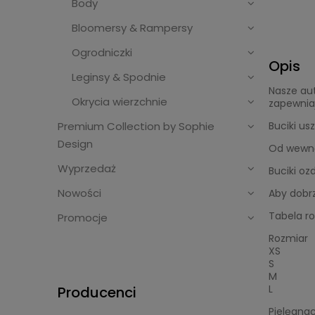
Body
Bloomersy & Rampersy
Ogrodniczki
Opis
Leginsy & Spodnie
Nasze aut
Okrycia wierzchnie
zapewnia
Premium Collection by Sophie
Buciki u
Design
Od wewnąt
Wyprzedaż
Buciki oz
Nowości
Aby dobrz
Tabela r
Promocje
Rozmiar
XS
S
M
L
Producenci
Pielęgnac