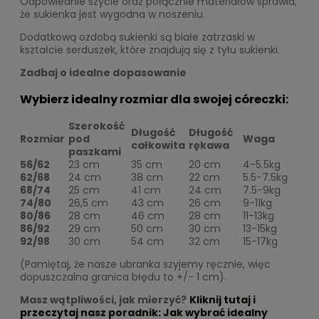
Odpowiednie szycie oraz połącznie materiałów sprawia,
że sukienka jest wygodna w noszeniu.
Dodatkową ozdobą sukienki są białe zatrzaski w
kształcie serduszek, które znajdują się z tyłu sukienki.
Zadbaj o idealne dopasowanie
Wybierz idealny rozmiar dla swojej córeczki:
Szerokość
Długość
Długość
Rozmiar
pod
Waga
całkowita
rękawa
paszkami
56/62
23 cm
35 cm
20 cm
4-5.5kg
62/68
24 cm
38 cm
22 cm
5.5-7.5kg
68/74
25 cm
41 cm
24 cm
7.5-9kg
74/80
26,5 cm
43 cm
26 cm
9-11kg
80/86
28 cm
46 cm
28 cm
11-13kg
86/92
29 cm
50 cm
30 cm
13-15kg
92/98
30 cm
54 cm
32 cm
15-17kg
(Pamiętaj, że nasze ubranka szyjemy ręcznie, więc
dopuszczalna granica błędu to +/- 1 cm).
Masz wątpliwości, jak mierzyć?
Kliknij tutaj i
przeczytaj nasz poradnik: Jak wybrać idealny