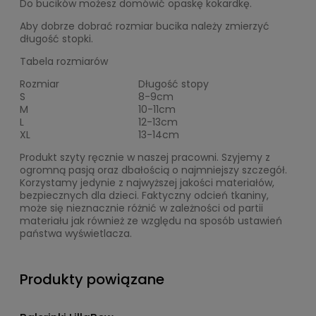
Do bucików możesz domówić opaskę kokardkę.
Aby dobrze dobrać rozmiar bucika należy zmierzyć
długość stopki.
Tabela rozmiarów
Rozmiar
Długość stopy
S
8-9cm
M
10-11cm
L
12-13cm
XL
13-14cm
Produkt szyty ręcznie w naszej pracowni. Szyjemy z
ogromną pasją oraz dbałością o najmniejszy szczegół.
Korzystamy jedynie z najwyższej jakości materiałów,
bezpiecznych dla dzieci. Faktyczny odcień tkaniny,
może się nieznacznie różnić w zależności od partii
materiału jak również ze względu na sposób ustawień
państwa wyświetlacza.
Produkty powiązane