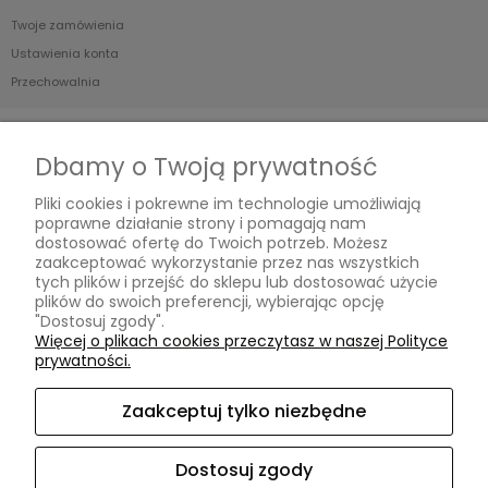
Twoje zamówienia
Ustawienia konta
Przechowalnia
Płatności i dostawa
Dbamy o Twoją prywatność
Formy płatności
Pliki cookies i pokrewne im technologie umożliwiają
Czas i koszty dostawy
poprawne działanie strony i pomagają nam
Czas realizacji zamówienia
dostosować ofertę do Twoich potrzeb. Możesz
zaakceptować wykorzystanie przez nas wszystkich
tych plików i przejść do sklepu lub dostosować użycie
Informacje
plików do swoich preferencji, wybierając opcję
"Dostosuj zgody".
Blog
Więcej o plikach cookies przeczytasz w naszej Polityce
prywatności.
O nas
Zaakceptuj tylko niezbędne
Kontakt i dane firmy
Kontakt
Dostosuj zgody
O nas