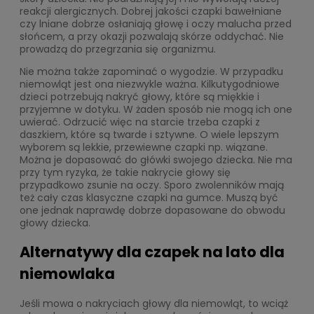
reakcji alergicznych. Dobrej jakości czapki bawełniane
czy lniane dobrze osłaniają głowę i oczy malucha przed
słońcem, a przy okazji pozwalają skórze oddychać. Nie
prowadzą do przegrzania się organizmu.
Nie można także zapominać o wygodzie. W przypadku
niemowląt jest ona niezwykle ważna. Kilkutygodniowe
dzieci potrzebują nakryć głowy, które są miękkie i
przyjemne w dotyku. W żaden sposób nie mogą ich one
uwierać. Odrzucić więc na starcie trzeba czapki z
daszkiem, które są twarde i sztywne. O wiele lepszym
wyborem są lekkie, przewiewne czapki np. wiązane.
Można je dopasować do główki swojego dziecka. Nie ma
przy tym ryzyka, że takie nakrycie głowy się
przypadkowo zsunie na oczy. Sporo zwolenników mają
też cały czas klasyczne czapki na gumce. Muszą być
one jednak naprawdę dobrze dopasowane do obwodu
głowy dziecka.
Alternatywy dla czapek na lato dla
niemowlaka
Jeśli mowa o nakryciach głowy dla niemowląt, to wciąż