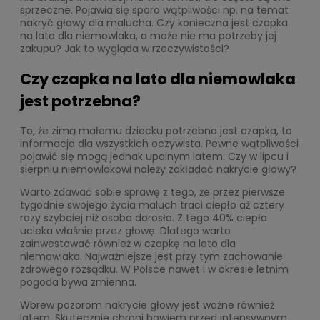
sprzeczne. Pojawia się sporo wątpliwości np. na temat
nakryć głowy dla malucha. Czy konieczna jest czapka
na lato dla niemowlaka, a może nie ma potrzeby jej
zakupu? Jak to wygląda w rzeczywistości?
Czy czapka na lato dla niemowlaka
jest potrzebna?
To, że zimą małemu dziecku potrzebna jest czapka, to
informacja dla wszystkich oczywista. Pewne wątpliwości
pojawić się mogą jednak upalnym latem. Czy w lipcu i
sierpniu niemowlakowi należy zakładać nakrycie głowy?
Warto zdawać sobie sprawę z tego, że przez pierwsze
tygodnie swojego życia maluch traci ciepło aż cztery
razy szybciej niż osoba dorosła. Z tego 40% ciepła
ucieka właśnie przez głowę. Dlatego warto
zainwestować również w czapkę na lato dla
niemowlaka. Najważniejsze jest przy tym zachowanie
zdrowego rozsądku. W Polsce nawet i w okresie letnim
pogoda bywa zmienna.
Wbrew pozorom nakrycie głowy jest ważne również
latem. Skutecznie chroni bowiem przed intensywnym