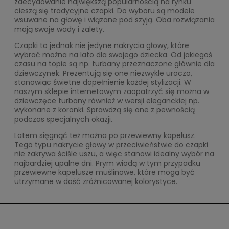
zdecydowanie największą popularnością na rynku
cieszą się tradycyjne czapki. Do wyboru są modele
wsuwane na głowę i wiązane pod szyją. Oba rozwiązania
mają swoje wady i zalety.
Czapki to jednak nie jedyne nakrycia głowy, które
wybrać można na lato dla swojego dziecka. Od jakiegoś
czasu na topie są np. turbany przeznaczone głównie dla
dziewczynek. Prezentują się one niezwykle uroczo,
stanowiąc świetne dopełnienie każdej stylizacji. W
naszym sklepie internetowym zaopatrzyć się można w
dziewczęce turbany również w wersji eleganckiej np.
wykonane z koronki. Sprawdzą się one z pewnością
podczas specjalnych okazji.
Latem sięgnąć też można po przewiewny kapelusz.
Tego typu nakrycie głowy w przeciwieństwie do czapki
nie zakrywa ściśle uszu, a więc stanowi idealny wybór na
najbardziej upalne dni. Prym wiodą w tym przypadku
przewiewne kapelusze muślinowe, które mogą być
utrzymane w dość zróżnicowanej kolorystyce.