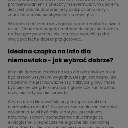
promieniowaniem słonecznym i ewentualnym udarem.
Jeśli jest dobrze dobrane, przy okazji osłania oczy i
znacznie ułatwia przebywanie na zewnątrz.
W upalne dni trzeba szczególnie mocno zadbać o swoje
dzieci. Słoneczna pogoda zachęca do spędzania czasu
na świeżym powietrzu, ale i na takie warunki trzeba
swoją pociechę dobrze przygotować.
Idealna czapka na lato dla
niemowlaka - jak wybrać dobrze?
Idealnie dobrana czapka na lato dla niemowlaka musi
być przede wszystkim wygodna. Design jest ważny, ale
na pewno nie jest najważniejszy. Nakrycie głowy może
być piękne, ale gdy zsuwa się z głowy czy zachodzi na
oczy, niestety się nie sprawdzi.
Czym zatem kierować się przy zakupie czapki dla
niemowlaka na lato? Kluczowe znaczenie ma materiał
wykonania. Musi być miły w dotyku, przewiewny i
naturalny. Tkaniny pochodzenia naturalnego są
ekologiczne, a jednocześnie łagodne dla delikatnej
skóry dziecka. Nie podrażniają jej i nie wywołują raczej