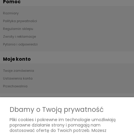
Pomoc
Rozmiary
Polityka prywatności
Regulamin sklepu
Zwroty i reklamacje
Pytania i odpowiedzi
Moje konto
Twoje zamówienia
Ustawienia konta
Przechowalnia
Płatności i dostawa
Dbamy o Twoją prywatność
Formy płatności
Pliki cookies i pokrewne im technologie umożliwiają
Czas i koszty dostawy
poprawne działanie strony i pomagają nam
Czas realizacji zamówienia
dostosować ofertę do Twoich potrzeb. Możesz