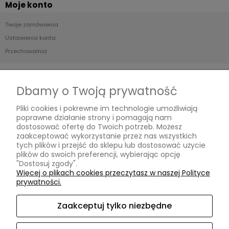
Moje konto
Twoje zamówienia
Ustawienia konta
Przechowalnia
Płatności i dostawa
Dbamy o Twoją prywatność
Formy płatności
Pliki cookies i pokrewne im technologie umożliwiają
Czas i koszty dostawy
poprawne działanie strony i pomagają nam
Czas realizacji zamówienia
dostosować ofertę do Twoich potrzeb. Możesz
zaakceptować wykorzystanie przez nas wszystkich
tych plików i przejść do sklepu lub dostosować użycie
Informacje
plików do swoich preferencji, wybierając opcję
"Dostosuj zgody".
Blog
Więcej o plikach cookies przeczytasz w naszej Polityce
prywatności.
O nas
Zaakceptuj tylko niezbędne
Kontakt i dane firmy
Kontakt