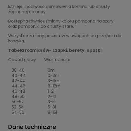
Istnieje możliwość domówienia komina lub chusty
zapinanej na napy.
Dostępna również zmiany koloru pompona na szary
oraz pomponiki do chusty szare.
Wszystkie zmiany pozostaw w uwagach po przejściu do
koszyka.
Tabela rozmiarów- czapki, berety, opaski
Obwód głowy
Wiek dziecka
38-40
0m
40-42
0-3m
42-44
3-6m
44-46
6-12m
46-48
1-2l
48-50
2-4l
50-52
3-5l
52-54
5-8l
54-56
9-15l
Dane techniczne