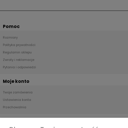
Pomoc
Rozmiary
Polityka prywatności
Regulamin sklepu
Zwroty i reklamacje
Pytania i odpowiedzi
Moje konto
Twoje zamówienia
Ustawienia konta
Przechowalnia
Płatności i dostawa