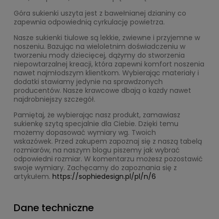
Góra sukienki uszyta jest z bawełnianej dzianiny co
zapewnia odpowiednią cyrkulację powietrza.
Nasze sukienki tiulowe są lekkie, zwiewne i przyjemne w
noszeniu. Bazując na wieloletnim doświadczeniu w
tworzeniu mody dziecięcej, dążymy do stworzenia
niepowtarzalnej kreacji, która zapewni komfort noszenia
nawet najmłodszym klientkom. Wybierając materiały i
dodatki stawiamy jedynie na sprawdzonych
producentów. Nasze krawcowe dbają o każdy nawet
najdrobniejszy szczegół.
Pamiętaj, że wybierając nasz produkt, zamawiasz
sukienkę szytą specjalnie dla Ciebie. Dzięki temu
możemy dopasować wymiary wg. Twoich
wskazówek. Przed zakupem zapoznaj się z naszą tabelą
rozmiarów, na naszym blogu piszemy jak wybrać
odpowiedni rozmiar. W komentarzu możesz pozostawić
swoje wymiary. Zachęcamy do zapoznania się z
artykułem.
https://sophiedesign.pl/pl/n/6
Dane techniczne