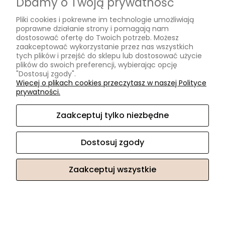
Dbamy o Twoją prywatność
Formy płatności
Pliki cookies i pokrewne im technologie umożliwiają
Czas i koszty dostawy
poprawne działanie strony i pomagają nam
Czas realizacji zamówienia
dostosować ofertę do Twoich potrzeb. Możesz
zaakceptować wykorzystanie przez nas wszystkich
tych plików i przejść do sklepu lub dostosować użycie
Informacje
plików do swoich preferencji, wybierając opcję
"Dostosuj zgody".
Blog
Więcej o plikach cookies przeczytasz w naszej Polityce
prywatności.
O nas
Zaakceptuj tylko niezbędne
Kontakt i dane firmy
Kontakt
Dostosuj zgody
O nas
Zaakceptuj wszystkie
Sklep internetowy Shoper.pl
Pokaż pełną wersję strony