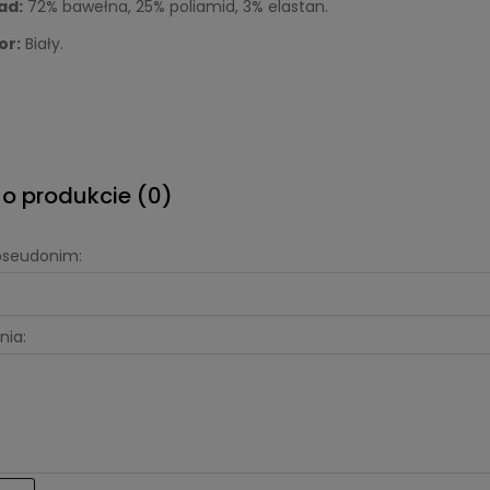
ad:
72% bawełna, 25% poliamid, 3% elastan.
or:
Biały.
 o produkcie (0)
 pseudonim:
nia: