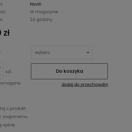
t:
Noviti
ść:
W magazynie
w:
24 godziny
 zł
:
+
Do koszyka
szt.
-
 wymagane
dodaj do przechowalni
taj o produkt
eć znajomemu
j opinię