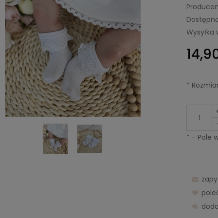
Producen
Dostępno
Wysyłka 
14,90
*
Rozmiar
*
- Pole
zapy
pol
doda