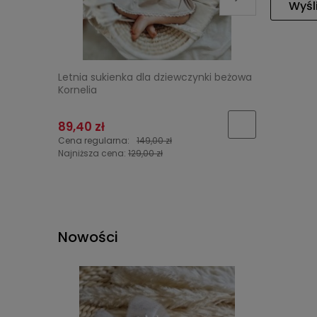
Wyśli
Letnia sukienka dla dziewczynki beżowa
Tiulowa s
Kornelia
"Malinowy
89,40 zł
125,40 z
Cena regularna:
149,00 zł
Cena regu
Najniższa cena:
129,00 zł
Najniższa 
Nowości