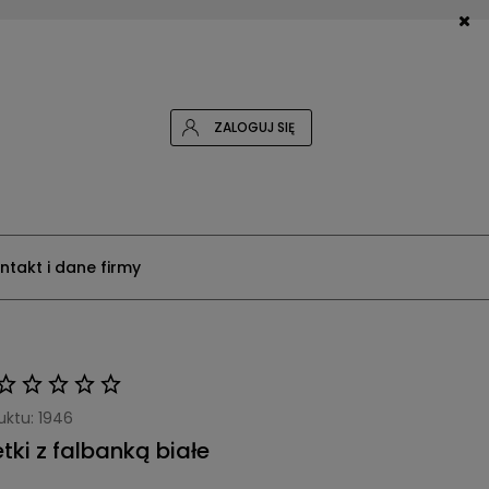
ZALOGUJ SIĘ
ntakt i dane firmy
uktu:
1946
tki z falbanką białe