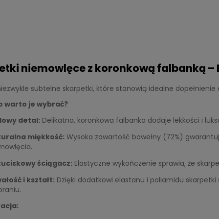
etki niemowlęce z koronkową falbanką – 
niezwykle subtelne skarpetki, które stanowią idealne dopełnienie e
 warto je wybrać?
lowy detal:
Delikatna, koronkowa falbanka dodaje lekkości i luk
uralna miękkość:
Wysoka zawartość bawełny (72%) gwarantuje 
mowlęcia.
uciskowy ściągacz:
Elastyczne wykończenie sprawia, że skarpet
ałość i kształt:
Dzięki dodatkowi elastanu i poliamidu skarpetki
praniu.
acja: