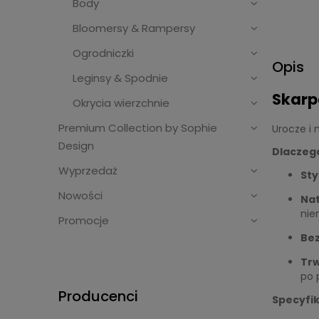
Body
Bloomersy & Rampersy
Ogrodniczki
Opis
Leginsy & Spodnie
Skarp
Okrycia wierzchnie
Premium Collection by Sophie
Urocze i 
Design
Dlaczego
Wyprzedaż
Sty
Nowości
Nat
nie
Promocje
Bez
Trw
po 
Producenci
Specyfik