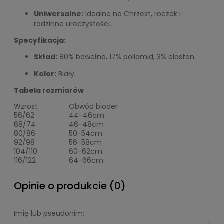
Uniwersalne:
Idealne na Chrzest, roczek i
rodzinne uroczystości.
Specyfikacja:
Skład:
80% bawełna, 17% poliamid, 3% elastan.
Kolor:
Biały.
Tabela rozmiarów
Wzrost
Obwód bioder
56/62
44-46cm
68/74
46-48cm
80/86
50-54cm
92/98
56-58cm
104/110
60-62cm
116/122
64-66cm
Opinie o produkcie (0)
Imię lub pseudonim: