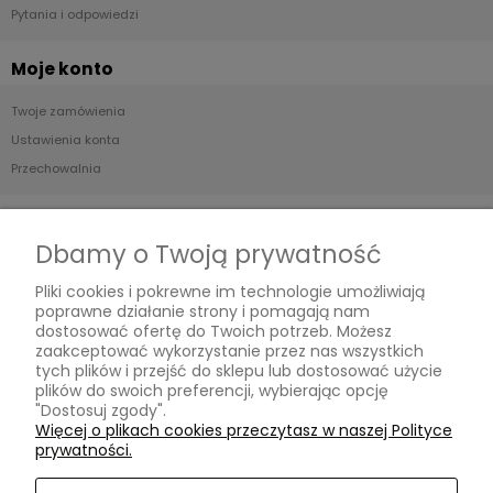
Pytania i odpowiedzi
Moje konto
Twoje zamówienia
Ustawienia konta
Przechowalnia
Płatności i dostawa
Dbamy o Twoją prywatność
Formy płatności
Pliki cookies i pokrewne im technologie umożliwiają
Czas i koszty dostawy
poprawne działanie strony i pomagają nam
Czas realizacji zamówienia
dostosować ofertę do Twoich potrzeb. Możesz
zaakceptować wykorzystanie przez nas wszystkich
tych plików i przejść do sklepu lub dostosować użycie
Informacje
plików do swoich preferencji, wybierając opcję
"Dostosuj zgody".
Blog
Więcej o plikach cookies przeczytasz w naszej Polityce
prywatności.
O nas