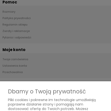
Pomoc
Rozmiary
Polityka prywatności
Regulamin sklepu
Zwroty i reklamacje
Pytania i odpowiedzi
Moje konto
Twoje zamówienia
Ustawienia konta
Przechowalnia
Płatności i dostawa
Dbamy o Twoją prywatność
Formy płatności
Pliki cookies i pokrewne im technologie umożliwiają
Czas i koszty dostawy
poprawne działanie strony i pomagają nam
Czas realizacji zamówienia
dostosować ofertę do Twoich potrzeb. Możesz