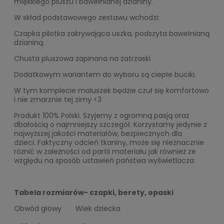
miękkiego pluszu i bawełnianej dzianiny.
W skład podstawowego zestawu wchodzi:
Czapka pilotka zakrywająca uszka, podszyta bawełnianą
dzianiną.
Chusta pluszowa zapinana na zatrzaski
Dodatkowym wariantem do wyboru są ciepłe buciki.
W tym komplecie maluszek będzie czuł się komfortowo
i nie zmarznie tej zimy <3
Produkt 100% Polski. Szyjemy z ogromną pasją oraz
dbałością o najmniejszy szczegół. Korzystamy jedynie z
najwyższej jakości materiałów, bezpiecznych dla
dzieci. Faktyczny odcień tkaniny, może się nieznacznie
różnić w zależności od partii materiału jak również ze
względu na sposób ustawień państwa wyświetlacza.
Tabela rozmiarów- czapki, berety, opaski
Obwód głowy
Wiek dziecka