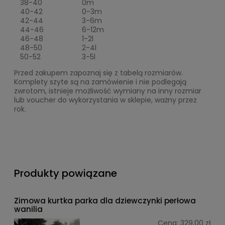
38-40
0m
40-42
0-3m
42-44
3-6m
44-46
6-12m
46-48
1-2l
48-50
2-4l
50-52
3-5l
Przed zakupem zapoznaj się z tabelą rozmiarów.
Komplety szyte są na zamówienie i nie podlegają
zwrotom, istnieje możliwość wymiany na inny rozmiar
lub voucher do wykorzystania w sklepie, ważny przez
rok.
Produkty powiązane
Zimowa kurtka parka dla dziewczynki perłowa
wanilia
Cena:
329,00 zł