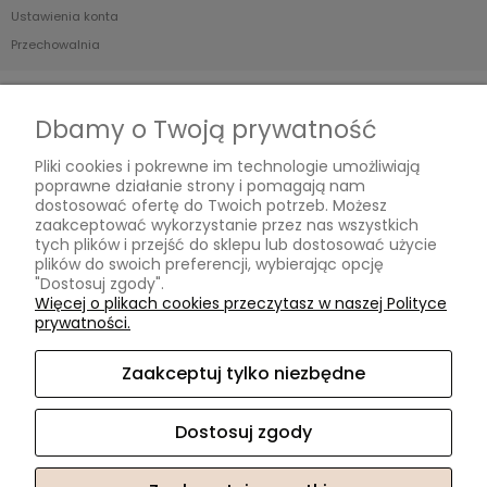
Ustawienia konta
Przechowalnia
Płatności i dostawa
Dbamy o Twoją prywatność
Formy płatności
Pliki cookies i pokrewne im technologie umożliwiają
Czas i koszty dostawy
poprawne działanie strony i pomagają nam
Czas realizacji zamówienia
dostosować ofertę do Twoich potrzeb. Możesz
zaakceptować wykorzystanie przez nas wszystkich
tych plików i przejść do sklepu lub dostosować użycie
Informacje
plików do swoich preferencji, wybierając opcję
"Dostosuj zgody".
Blog
Więcej o plikach cookies przeczytasz w naszej Polityce
prywatności.
O nas
Zaakceptuj tylko niezbędne
Kontakt i dane firmy
Kontakt
Dostosuj zgody
O nas