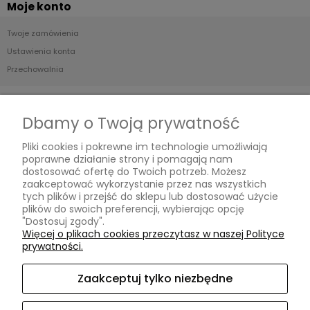
Moje konto
Twoje zamówienia
Ustawienia konta
Przechowalnia
Płatności i dostawa
Dbamy o Twoją prywatność
Formy płatności
Pliki cookies i pokrewne im technologie umożliwiają
Czas i koszty dostawy
poprawne działanie strony i pomagają nam
Czas realizacji zamówienia
dostosować ofertę do Twoich potrzeb. Możesz
zaakceptować wykorzystanie przez nas wszystkich
tych plików i przejść do sklepu lub dostosować użycie
Informacje
plików do swoich preferencji, wybierając opcję
"Dostosuj zgody".
Blog
Więcej o plikach cookies przeczytasz w naszej Polityce
prywatności.
O nas
Zaakceptuj tylko niezbędne
Kontakt i dane firmy
Kontakt