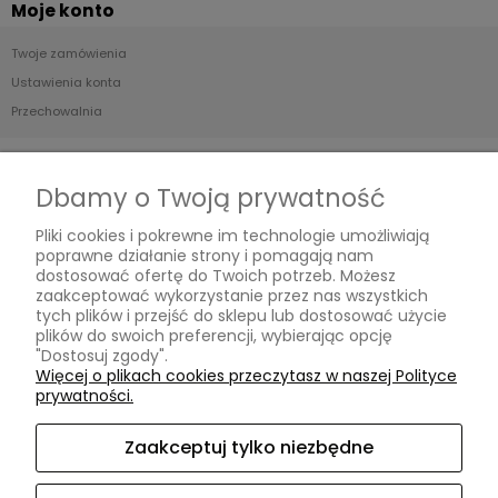
Moje konto
Twoje zamówienia
Ustawienia konta
Przechowalnia
Płatności i dostawa
Dbamy o Twoją prywatność
Formy płatności
Pliki cookies i pokrewne im technologie umożliwiają
Czas i koszty dostawy
poprawne działanie strony i pomagają nam
Czas realizacji zamówienia
dostosować ofertę do Twoich potrzeb. Możesz
zaakceptować wykorzystanie przez nas wszystkich
tych plików i przejść do sklepu lub dostosować użycie
Informacje
plików do swoich preferencji, wybierając opcję
"Dostosuj zgody".
Blog
Więcej o plikach cookies przeczytasz w naszej Polityce
prywatności.
O nas
Zaakceptuj tylko niezbędne
Kontakt i dane firmy
Kontakt