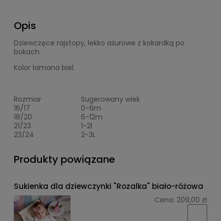
Opis
Dziewczęce rajstopy, lekko ażurowe z kokardką po
bokach.
Kolor łamana biel.
Rozmiar
Sugerowany wiek
16/17
0-6m
18/20
6-12m
21/23
1-2l
23/24
2-3L
Produkty powiązane
Sukienka dla dziewczynki "Rozalka" biało-różowa
Cena:
209,00 zł