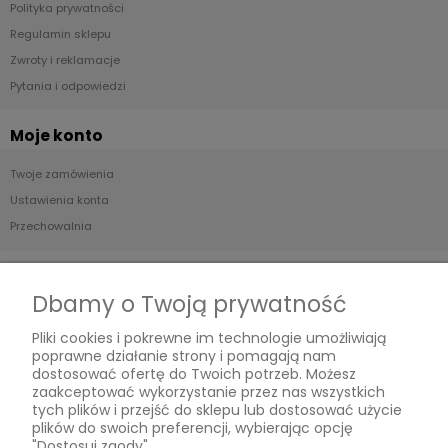
Polityka prywatności
Regulamin sklepu
Zwroty i reklamacje
Pytania i odpowiedzi
Moje konto
Twoje zamówienia
Ustawienia konta
Przechowalnia
Płatności i dostawa
Dbamy o Twoją prywatność
Formy płatności
Pliki cookies i pokrewne im technologie umożliwiają
Czas i koszty dostawy
poprawne działanie strony i pomagają nam
Czas realizacji zamówienia
dostosować ofertę do Twoich potrzeb. Możesz
zaakceptować wykorzystanie przez nas wszystkich
tych plików i przejść do sklepu lub dostosować użycie
Informacje
plików do swoich preferencji, wybierając opcję
"Dostosuj zgody".