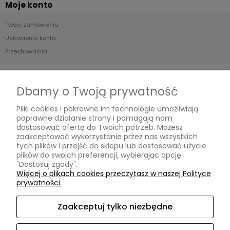
Moje konto
Twoje zamówienia
Ustawienia konta
Przechowalnia
Płatności i dostawa
Dbamy o Twoją prywatność
Formy płatności
Pliki cookies i pokrewne im technologie umożliwiają
Czas i koszty dostawy
poprawne działanie strony i pomagają nam
Czas realizacji zamówienia
dostosować ofertę do Twoich potrzeb. Możesz
zaakceptować wykorzystanie przez nas wszystkich
tych plików i przejść do sklepu lub dostosować użycie
Informacje
plików do swoich preferencji, wybierając opcję
"Dostosuj zgody".
Blog
Więcej o plikach cookies przeczytasz w naszej Polityce
prywatności.
O nas
Zaakceptuj tylko niezbędne
Kontakt i dane firmy
Kontakt