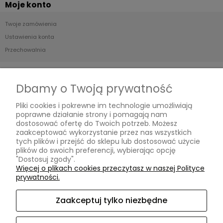
Moje konto
Twoje zamówienia
Ustawienia konta
Przechowalnia
Płatności i dostawa
Dbamy o Twoją prywatność
Formy płatności
Pliki cookies i pokrewne im technologie umożliwiają
Czas i koszty dostawy
poprawne działanie strony i pomagają nam
Czas realizacji zamówienia
dostosować ofertę do Twoich potrzeb. Możesz
zaakceptować wykorzystanie przez nas wszystkich
tych plików i przejść do sklepu lub dostosować użycie
Informacje
plików do swoich preferencji, wybierając opcję
"Dostosuj zgody".
Blog
Więcej o plikach cookies przeczytasz w naszej Polityce
prywatności.
O nas
Zaakceptuj tylko niezbędne
Kontakt i dane firmy
Kontakt