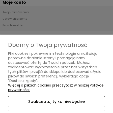
Moje konto
Twoje zamówienia
Ustawienia konta
Przechowalnia
Płatności i dostawa
Dbamy o Twoją prywatność
Formy płatności
Pliki cookies i pokrewne im technologie umożliwiają
Czas i koszty dostawy
poprawne działanie strony i pomagają nam
Czas realizacji zamówienia
dostosować ofertę do Twoich potrzeb. Możesz
zaakceptować wykorzystanie przez nas wszystkich
tych plików i przejść do sklepu lub dostosować użycie
Informacje
plików do swoich preferencji, wybierając opcję
"Dostosuj zgody".
Blog
Więcej o plikach cookies przeczytasz w naszej Polityce
prywatności.
O nas
Zaakceptuj tylko niezbędne
Kontakt i dane firmy
Kontakt